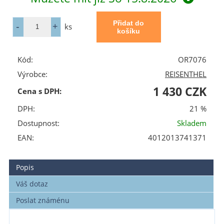
ks
Kód:
OR7076
Výrobce:
REISENTHEL
1 430 CZK
Cena s DPH:
DPH:
21 %
Dostupnost:
Skladem
EAN:
4012013741371
Popis
Váš dotaz
Poslat známénu