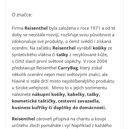
O značce:
Firma
Reisenthel
byla založena v roce 1971 a od té
doby se neustále rozvíjí, rozšiřuje svou působnost a
zdokonaluje své produkty, o čemž svědčí i získaná
ocenění. Na začátku
Reisenthel
vyráběl
košíky
ze
syntetického vlákna či
tašky
z recyklované kůže,
s čímž slavil první světové úspěchy. V roce 2004
představuje Reisenthel
CarryBag
, který získal
několik ocenění nejen mezi světovými znalci, ale
hlavně si stále drží místo nejoblíbenějšího produktu
u široké veřejnosti. Mimo to v jejich sortimentu
naleznete
nákupní košíky, kabelky, tašky,
kosmetické taštičky, cestovní zavazadla,
business kufříky či doplňky do domácnosti.
Reisenthel
zároveň přispívá na charitu a koupí
určitého zboží pomáháte i vy! Například z každého