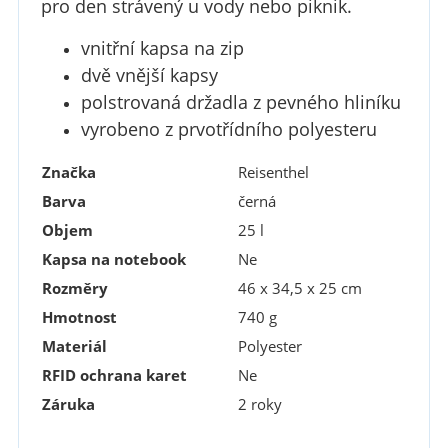
pro den strávený u vody nebo piknik.
vnitřní kapsa na zip
dvě vnější kapsy
polstrovaná držadla z pevného hliníku
vyrobeno z prvotřídního polyesteru
Značka
Reisenthel
Barva
černá
Objem
25 l
Kapsa na notebook
Ne
Rozměry
46 x 34,5 x 25 cm
Hmotnost
740 g
Materiál
Polyester
RFID ochrana karet
Ne
Záruka
2 roky