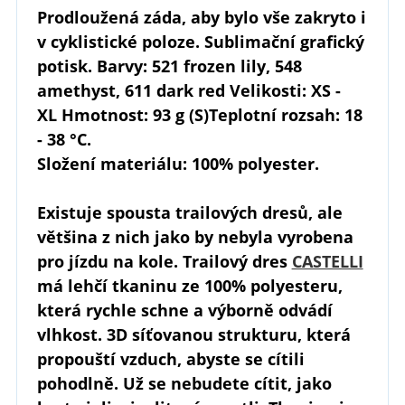
Prodloužená záda, aby bylo vše zakryto i
v cyklistické poloze. Sublimační grafický
potisk. Barvy: 521 frozen lily, 548
amethyst, 611 dark red Velikosti: XS -
XL Hmotnost: 93 g (S)Teplotní rozsah: 18
- 38 °C.
Složení materiálu: 100% polyester.
Existuje spousta trailových dresů, ale
většina z nich jako by nebyla vyrobena
pro jízdu na kole. Trailový dres
CASTELLI
má lehčí tkaninu ze 100% polyesteru,
která rychle schne a výborně odvádí
vlhkost. 3D síťovanou strukturu, která
propouští vzduch, abyste se cítili
pohodlně. Už se nebudete cítit, jako