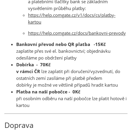
a platebními tlačítky bank se základním
vysvětlením průběhu platby:
https://help.comgate.cz/v1/docs/cs/platby-
kartou
https://help.comgate.cz/docs/bankovni-prevody
Bankovní převod nebo QR platba -15Kč
zaplatíte přes své el. bankovnictví; objednávku
odesíláme po obdržení platby
Dobírka - 70Kč
v rámci ČR
lze zaplatit při doručení/vyzvednutí, do
ostatních zemí zasíláme při platbě předem
dobírky je možné ve většině případů hradit kartou
Platba na naší pobočce - 0Kč
při osobním odběru na naší pobočce lze platit hotově i
kartou
Doprava