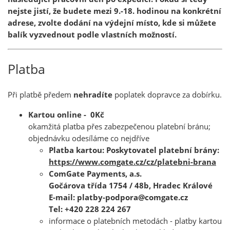
nejste jistí, že budete mezi 9.-18. hodinou na konkrétní
adrese, zvolte dodání na výdejní místo, kde si můžete
balík vyzvednout podle vlastních možností.
Platba
Při platbě předem
nehradíte
poplatek dopravce za dobírku.
Kartou online - 0Kč
okamžitá platba přes zabezpečenou platební bránu;
objednávku odesíláme co nejdříve
Platba kartou: Poskytovatel platební brány:
https://www.comgate.cz/cz/platebni-brana
ComGate Payments, a.s.
Gočárova třída 1754 / 48b, Hradec Králové
E-mail: platby-podpora@comgate.cz
Tel: +420 228 224 267
informace o platebních metodách - platby kartou