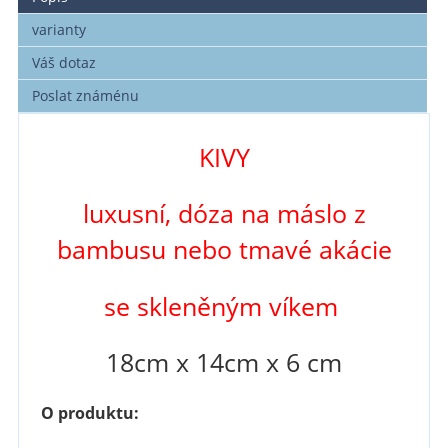
varianty
Váš dotaz
Poslat známénu
KIVY
luxusní, dóza na máslo z
bambusu nebo tmavé akácie
se skleněným víkem
18cm x 14cm x 6 cm
O produktu: