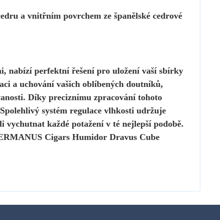
ru a vnitřním povrchem ze španělské cedrové
 nabízí perfektní řešení pro uložení vaší sbírky
aci a uchování vašich oblíbených doutníků,
anosti.
Díky preciznímu zpracování tohoto
Spolehlivý systém regulace vlhkosti udržuje
li vychutnat každé potažení v té nejlepší podobě.
r GERMANUS Cigars Humidor
Dravus Cube