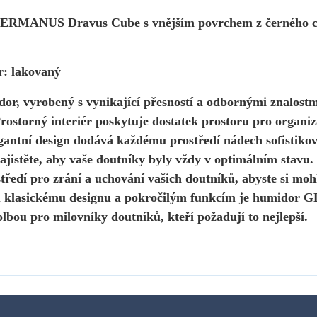
RMANUS Dravus Cube s vnějším povrchem z černého ced
r: lakovaný
or, vyrobený s vynikající přesností a odbornými znalostmi,
rostorný interiér poskytuje dostatek prostoru pro organiz
gantní design dodává každému prostředí nádech sofistikov
jistěte, aby vaše doutníky byly vždy v optimálním stavu.
středí pro zrání a uchování vašich doutníků, abyste si moh
 klasickému designu a pokročilým funkcím je humido
olbou pro milovníky doutníků, kteří požadují to nejlepší.