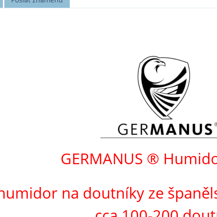
GERMANUS ® Humido
humidor na doutníky ze španěl
cca 100-200 dout