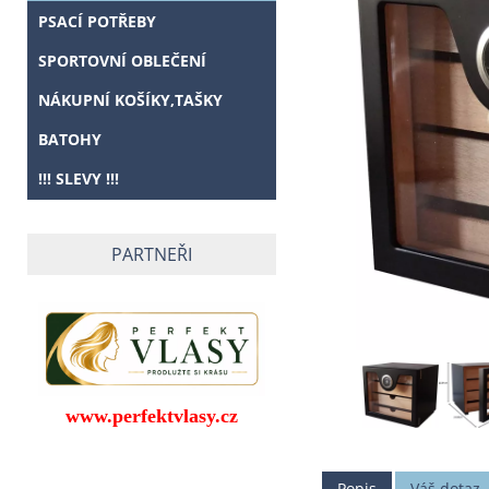
PSACÍ POTŘEBY
SPORTOVNÍ OBLEČENÍ
NÁKUPNÍ KOŠÍKY,TAŠKY
BATOHY
!!! SLEVY !!!
PARTNEŘI
www.perfektvlasy.cz
Popis
Váš dotaz