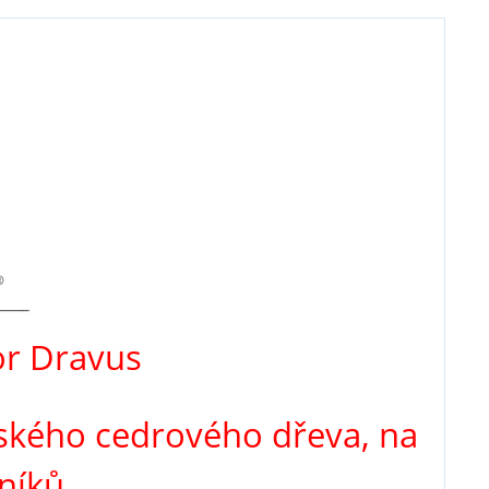
r Dravus
ského cedrového dřeva, na
níků