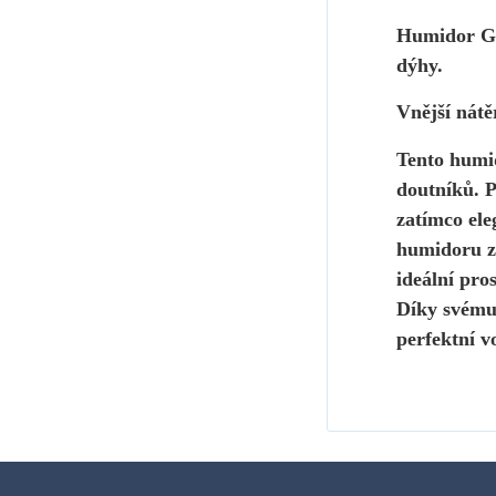
Humidor GE
dýhy.
Vnější nátě
Tento humid
doutníků.
P
zatímco ele
humidoru za
ideální pro
Díky svému
perfektní v