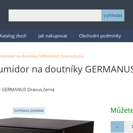
Katalog zboží
Jak nakupovat
Obchodní podmínky
Humidor na doutníky GERMANUS Dravus,černá
umidor na doutníky GERMANUS 
y GERMANUS Dravus,černá
Můžete