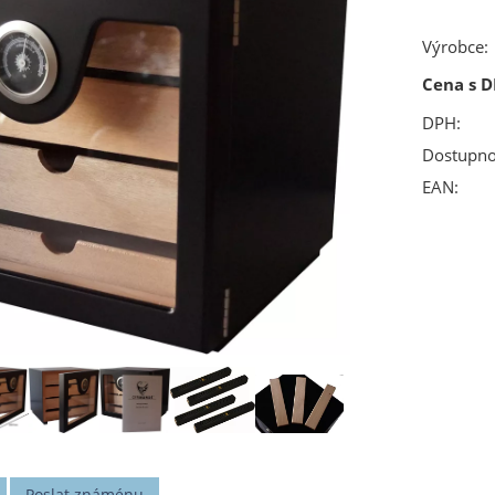
Výrobce:
Cena s D
DPH:
Dostupno
EAN:
Poslat známénu