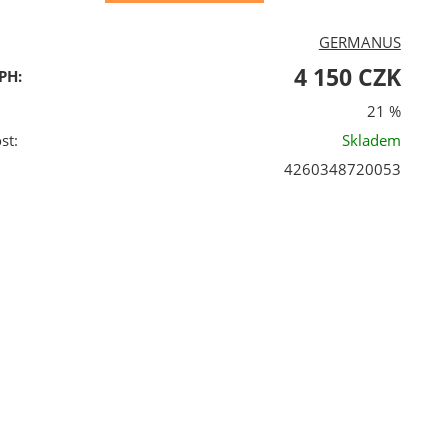
GERMANUS
4 150 CZK
PH:
21 %
st:
Skladem
‎4260348720053