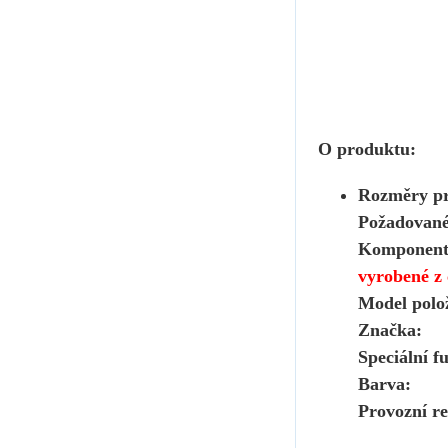
O produktu:
Rozm
Požad
Komp
vyrobené z
Model
Zna
Speciál
B
Provozní