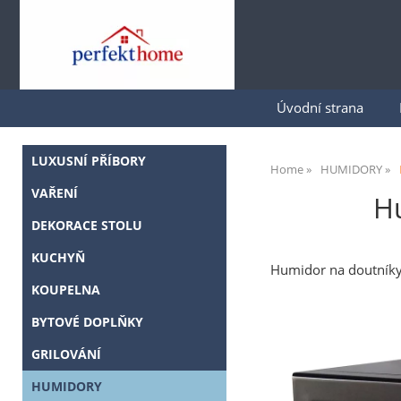
Úvodní strana
LUXUSNÍ PŘÍBORY
Home
HUMIDORY
VAŘENÍ
H
DEKORACE STOLU
KUCHYŇ
Humidor na doutník
KOUPELNA
BYTOVÉ DOPLŇKY
GRILOVÁNÍ
HUMIDORY