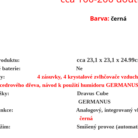
Barva:
černá
cca 23,1 x 23,1 x 24.99
ěry produktu:
ované baterie: Ne
onenty:
4 zásuvky, 4 krystalové zvlhčovače vzd
 cedrového dřeva, návod k použití humidoru GERMANUS
 položky: Dravus Cube
čka: GERMANUS
ní funkce: Analogový, integrovaný vl
arva:
černá
 režim: Smíšený provoz (automatické moni