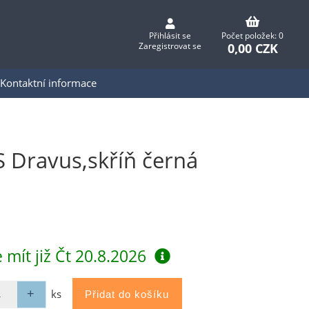
Přihlásit se
Počet položek: 0
0,00 CZK
Zaregistrovat se
Kontaktní informace
Dravus,skříň černá
 mít již
Čt 20.8.2026
ks