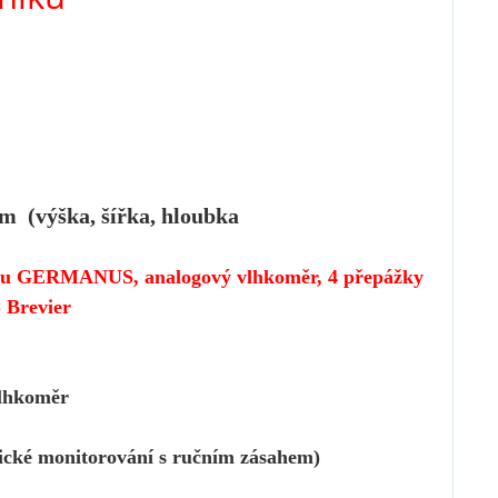
cm (výška, šířka, hloubka
uchu GERMANUS, analogový vlhkoměr, 4 přepážky
 Brevier
hkoměr
torování s ručním zásahem)