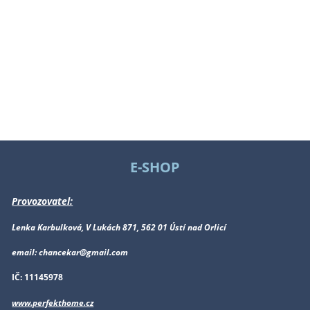
E-SHOP
Provozovatel:
Lenka Karbulková, V Lukách 871, 562 01 Ústí nad Orlicí
email: chancekar@gmail.com
IČ: 11145978
www.perfekthome.cz