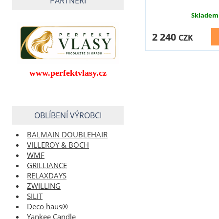
PARTNEŘI
Skladem
2 240
CZK
www.perfektvlasy.cz
OBLÍBENÍ VÝROBCI
BALMAIN DOUBLEHAIR
VILLEROY & BOCH
WMF
GRILLIANCE
RELAXDAYS
ZWILLING
SILIT
Deco haus®
Yankee Candle