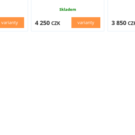
Skladem
4 250
3 850
varianty
varianty
CZK
CZ