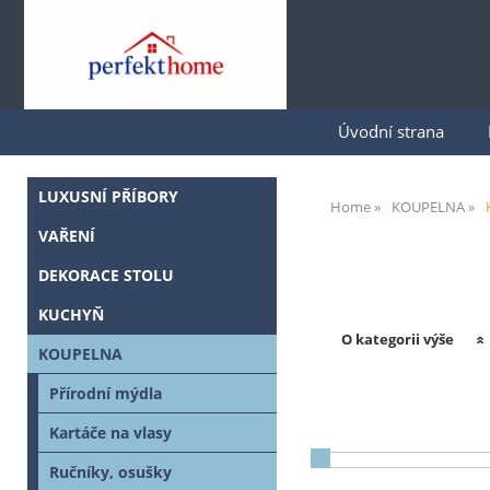
Úvodní strana
LUXUSNÍ PŘÍBORY
Home
KOUPELNA
VAŘENÍ
DEKORACE STOLU
KUCHYŇ
O kategorii výše
KOUPELNA
Přírodní mýdla
Kartáče na vlasy
Ručníky, osušky