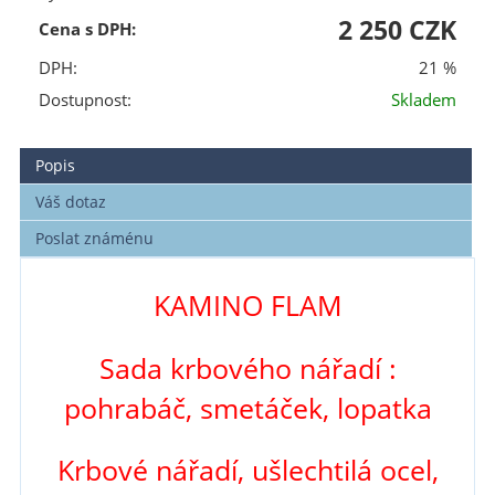
2 250 CZK
Cena s DPH:
DPH:
21 %
Dostupnost:
Skladem
Popis
Váš dotaz
Poslat známénu
KAMINO FLAM
Sada krbového nářadí :
pohrabáč, smetáček, lopatka
Krbové nářadí, ušlechtilá ocel,