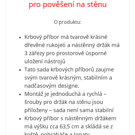
pro pověšení na stěnu
O produktu:
Krbový příbor má tvarově krásné
dřevěné rukojeti a nástěnný držák má
3 zářezy pro prostorově úsporné
uložení nástrojů
Tato sada krbových příborů zaujme
svým tvarově krásným, stabilním a
nadčasovým designe.
Montáž je jednoduchá a rychlá –
šrouby pro držák na stěnu jsou
přiloženy – sada není sama stabilní
Krbový příbor s nástěnným držákem
má výšku cca 63,5 cm a skládá se z
koště, pohrabáče a lopaty.