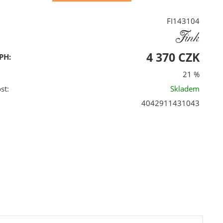
FI143104
4 370 CZK
PH:
21 %
st:
Skladem
4042911431043