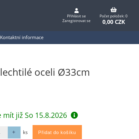
Přihlásit se
Počet položek: 0
0,00 CZK
Zaregistrovat se
Kontaktní informace
lechtilé oceli Ø33cm
 mít již
So 15.8.2026
ks