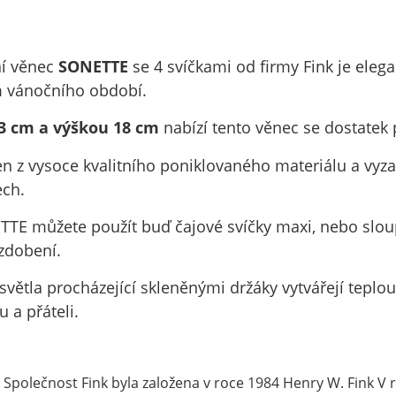
ní věnec
SONETTE
se 4 svíčkami od firmy Fink je ele
vánočního období.
 cm a výškou 18 cm
nabízí tento věnec se dostatek 
n z vysoce kvalitního poniklovaného materiálu a vyza
ech.
TE můžete použít buď čajové svíčky maxi, nebo slou
zdobení.
větla procházející skleněnými držáky vytvářejí teplou
 a přáteli.
 Společnost Fink byla založena v roce 1984 Henry W. Fink V r