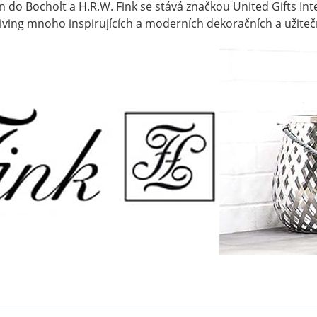
 do Bocholt a H.R.W. Fink se stává značkou United Gifts Int
k Living mnoho inspirujících a moderních dekoračních a užit