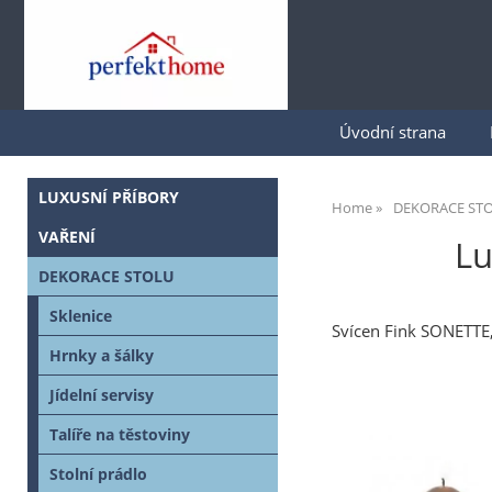
Úvodní strana
LUXUSNÍ PŘÍBORY
Home
DEKORACE ST
VAŘENÍ
Lu
DEKORACE STOLU
Sklenice
Svícen Fink SONETTE,
Hrnky a šálky
Jídelní servisy
Talíře na těstoviny
Stolní prádlo