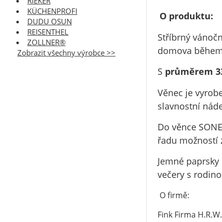
RIEKER
KÜCHENPROFI
O produktu:
DUDU OSUN
REISENTHEL
Stříbrný vánoč
ZOLLNER®
domova během 
Zobrazit všechny výrobce >>
S
průměrem 33
Věnec je vyrobe
slavnostní nád
Do věnce SONET
řadu možností 
J
emné paprsky s
večery s rodinou
O firmě:
Fink Firma H.R.W.