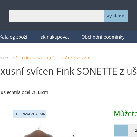
Katalog zboží
Jak nakupovat
Obchodní podmínky
OLU
Svícen Fink SONETTE,ušlechtilá ocel,Ø 33cm
xusní svícen Fink SONETTE z uš
ušlechtilá ocel,Ø 33cm
Můžete