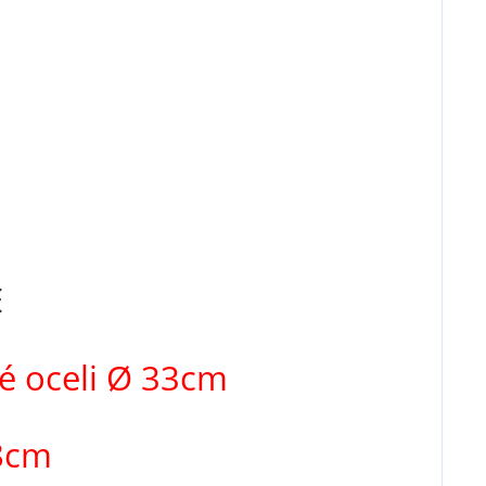
E
é oceli
Ø 33c
m
8cm