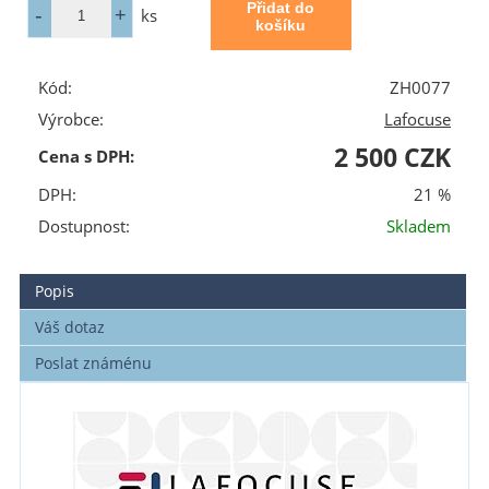
ks
Kód:
ZH0077
Výrobce:
Lafocuse
2 500 CZK
Cena s DPH:
DPH:
21 %
Dostupnost:
Skladem
Popis
Váš dotaz
Poslat známénu