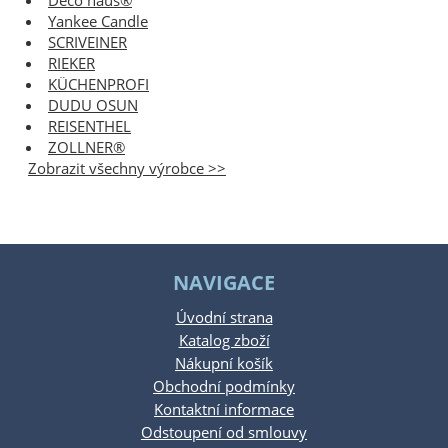
Deco haus®
Yankee Candle
SCRIVEINER
RIEKER
KÜCHENPROFI
DUDU OSUN
REISENTHEL
ZOLLNER®
Zobrazit všechny výrobce >>
NAVIGACE
Úvodní strana
Katalog zboží
Nákupní košík
Obchodní podmínky
Kontaktní informace
Odstoupení od smlouvy