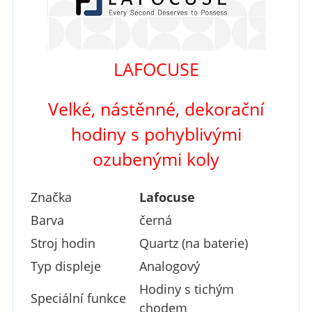
LAFOCUSE
Velké, nástěnné,
dekorační
hodiny
s pohyblivými
ozubenými koly
Značka
Lafocuse
Barva
černá
Stroj hodin
Quartz (na baterie)
Typ displeje
Analogový
Hodiny s tichým
Speciální funkce
chodem