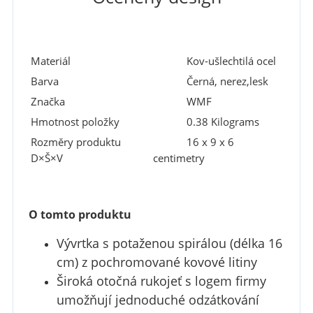
Materiál
Kov-ušlechtilá ocel
Barva
Černá, nerez,lesk
Značka
WMF
Hmotnost položky
0.38 Kilograms
Rozměry produktu
16 x 9 x 6
D×Š×V
centimetry
O tomto produktu
Vývrtka s potaženou spirálou (délka 16
cm) z pochromované kovové litiny
Široká otočná rukojeť s logem firmy
umožňují jednoduché odzátkování