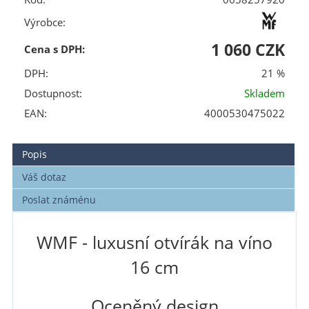
Výrobce:
1 060 CZK
Cena s DPH:
DPH:
21 %
Dostupnost:
Skladem
EAN:
4000530475022
Popis
Váš dotaz
Poslat známénu
WMF - luxusní otvírák na víno
16 cm
Oceněný design