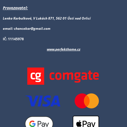
Provozovatel:
Lenka Karbulková, V Lukách 871, 562 01 Ústí nad Orlicí
email: chancekar@gmail.com
IČ: 11145978
www.perfekthome.cz