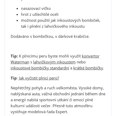
nasazovací víčko
hrot z ušlechtilé oceli
možnost použití jak inkoustových bombiček,
tak i plnění z lahvičkového inkoustu
Dodáváno s bombičkou, v dárkové krabičce.
Tip:
K plnicímu peru byste mohli využít
konvertor
Waterman
s
lahvičkovým inkoustem
nebo
inkoustové bombičky standardní
a
krátké bombičky
.
Tip
:
Jak vyčistit plnicí pero?
Nepřetržitý pohyb a ruch velkoměsta. Vysoké domy,
nablýskaná auta, vážná obchodní jednání během dne
a energií nabitá sportovní utkání či emocí plné
kulturní události večer. Přesně tuto atmosféru
vystihuje modelová řada Expert.