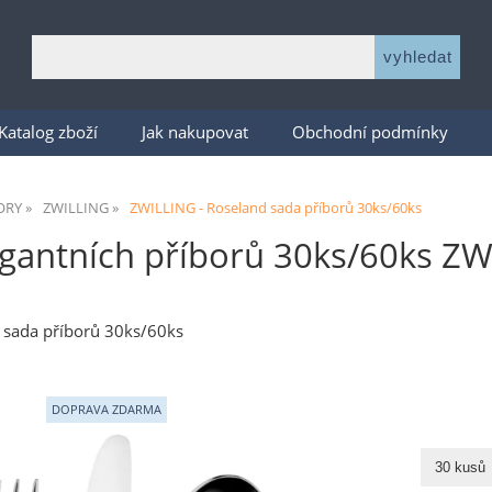
Katalog zboží
Jak nakupovat
Obchodní podmínky
ORY
ZWILLING
ZWILLING - Roseland sada příborů 30ks/60ks
egantních příborů 30ks/60ks ZW
 sada příborů 30ks/60ks