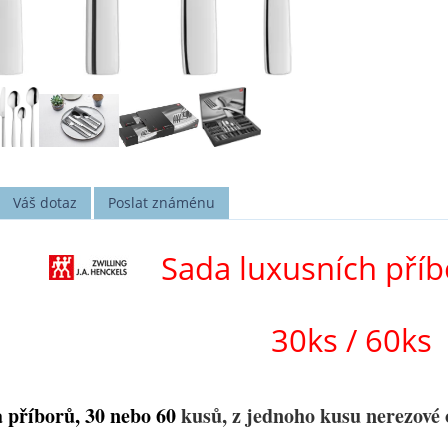
Váš dotaz
Poslat známénu
Sada luxusních pří
30ks / 60ks
 příborů, 30 nebo 60
kusů, z jednoho kusu nerezové 