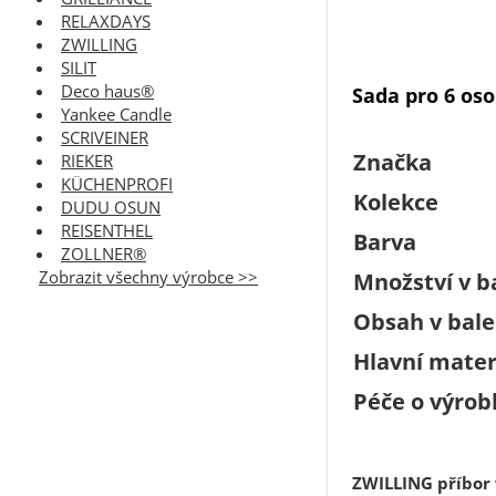
RELAXDAYS
ZWILLING
SILIT
Deco haus®
Sada pro 6 os
Yankee Candle
SCRIVEINER
Značka
RIEKER
KÜCHENPROFI
Kolekce
DUDU OSUN
REISENTHEL
Barva
ZOLLNER®
Zobrazit všechny výrobce >>
Množství v ba
Obsah v bale
Hlavní mater
Péče o výrob
ZWILLING příbor