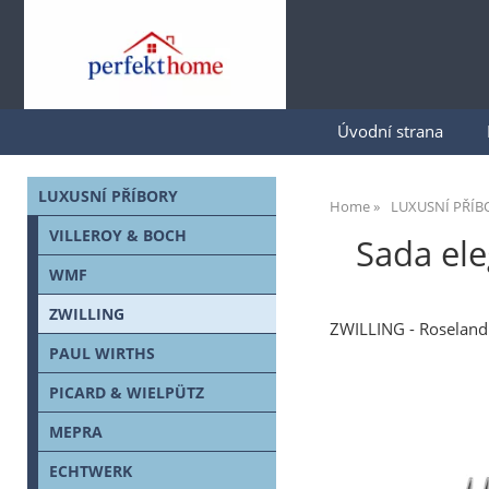
Úvodní strana
LUXUSNÍ PŘÍBORY
Home
LUXUSNÍ PŘÍB
VILLEROY & BOCH
Sada el
WMF
ZWILLING
ZWILLING - Roseland
PAUL WIRTHS
PICARD & WIELPÜTZ
MEPRA
ECHTWERK