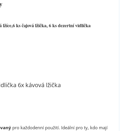
y
 lžíce,
6 ks čajová lžička, 6 ks dezertní vidlička
idlička 6x
kávová lžička
ovaný
pro každodenní použití. Ideální pro ty, kdo mají