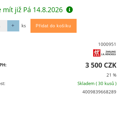
 mít již
Pá 14.8.2026
ks
1000951
3 500 CZK
PH:
21 %
st:
Skladem
( 30 kusů )
4009839668289