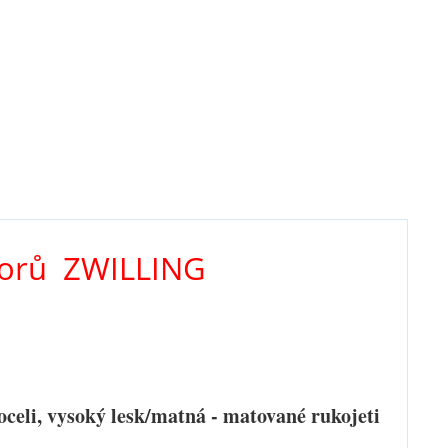
borů
ZWILLING
ocel
i, vysoký lesk/matná - m
atované rukojeti