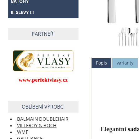
BATOHY
!!! SLEVY !!!
PARTNEŘI
Popis
varianty
www.perfektvlasy.cz
OBLÍBENÍ VÝROBCI
BALMAIN DOUBLEHAIR
VILLEROY & BOCH
Elegantní
sada
WMF
GRILLIANCE