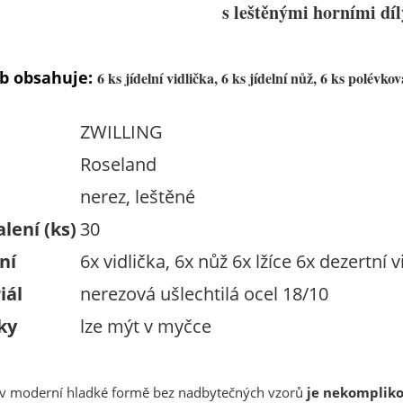
s leštěnými horními díl
ob obsahuje:
6 ks jídelní vidlička, 6 ks jídelní nůž, 6 ks polévková
ZWILLING
Roseland
nerez, leštěné
lení (ks)
30
ní
6x vidlička, 6x nůž 6x lžíce 6x
dezertní v
iál
nerezová ušlechtilá ocel 18/10
ky
lze mýt v myčce
v moderní hladké formě bez nadbytečných vzorů
je nekomplik