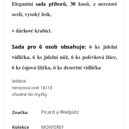
Elegantní
sada příborů, 30
kusů, z nerezové
ocel
i, vysoký lesk,
v dárkové krabici.
6 ks jídelní
Sada pro 6 osob obsahuje:
vidlička, 6 ks jídelní nůž, 6 ks polévková lžíce,
6 ks čajová lžička, 6 ks dezertní vidlička
leštěné
nerezová ocel
18/10
vhodné do myčky
Picard a Wielpütz
Značka
Kolekce
MONTEREY