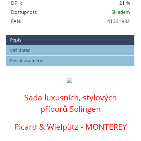
DPH:
21 %
Dostupnost:
Skladem
EAN:
41331982
Popis
Váš dotaz
Poslat známénu
Sada luxusních, stylových
příborů Solingen
Picard & Wielpütz - MONTEREY