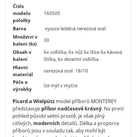
Číslo
modelu
160505
položky
Barva
vysoce leštěná nerezová ocel
Množství v
30
balení (ks)
Obsah v
6x vidlička, 6x nůž 6x lžíce
6x
kávová
balení
lžička, 6x dezertní vidlička
Hlavní
nerezová ocel 18/10
materiál
Péče o
lze mýt v myčce
výrobky
Picard a Wielpütz
model příborů MONTEREY
představuje
příbor nadčasově krásný
. Na první
pohled působí velmi prostě, je však plný
citlivých,
moderních
detailů. Délka a proporce
příborů jsou v souladu tak, aby mohl být