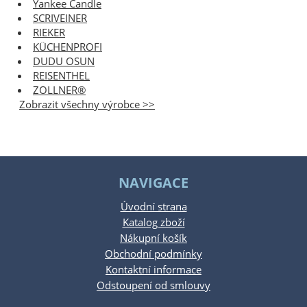
Yankee Candle
SCRIVEINER
RIEKER
KÜCHENPROFI
DUDU OSUN
REISENTHEL
ZOLLNER®
Zobrazit všechny výrobce >>
NAVIGACE
Úvodní strana
Katalog zboží
Nákupní košík
Obchodní podmínky
Kontaktní informace
Odstoupení od smlouvy