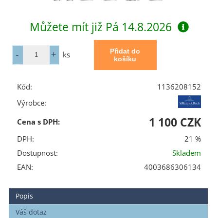
Můžete mít již
Pá 14.8.2026
ks
Kód:
1136208152
Výrobce:
1 100 CZK
Cena s DPH:
DPH:
21 %
Dostupnost:
Skladem
EAN:
4003686306134
Popis
Váš dotaz