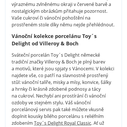
výraznému zvlněnému okraji v červené barvě a
nostalgickým obrázkům přitahuje pozornost.
Vaše cukroví či vánoční pohoštění na
prostřeném stole díky němu nejde přehlédnout.
Vánoční kolekce porcelánu Toy´s
Delight od Villeroy & Boch
Sváteční porcelán Toy´s Delight německé
tradiční značky Villeroy & Boch je plný barev
a motivů, které jsou spjaty s Vánocemi. V kolekci
najdete vše, co patří na slavnostně prostřený
stůl: vánoční talíře, misky a mísy, konvice, šálky
a hrnky či krásně zdobené podnosy a tácy
na cukroví. Nechybí ani prostírání či vánoční
ozdoby ve stejném stylu. Váš vánoční
porcelánový servis pak také můžete vkusně
doplnit kousky bílého porcelánu s reliéfním
zdobením
Toy´s Delight Royal Classic
. Ať už