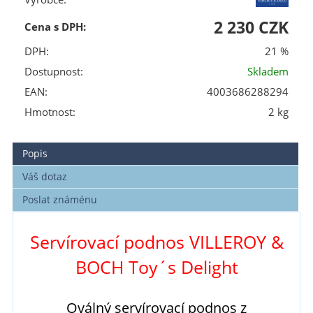
2 230 CZK
Cena s DPH:
DPH:
21 %
Dostupnost:
Skladem
EAN:
4003686288294
Hmotnost:
2 kg
Popis
Váš dotaz
Poslat známénu
Servírovací podnos VILLEROY &
BOCH Toy´s Delight
Oválný servírovací podnos z