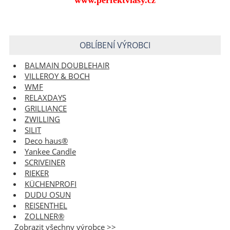
www.perfektvlasy.cz
OBLÍBENÍ VÝROBCI
BALMAIN DOUBLEHAIR
VILLEROY & BOCH
WMF
RELAXDAYS
GRILLIANCE
ZWILLING
SILIT
Deco haus®
Yankee Candle
SCRIVEINER
RIEKER
KÜCHENPROFI
DUDU OSUN
REISENTHEL
ZOLLNER®
Zobrazit všechny výrobce >>