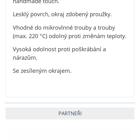
handmade touch.
Lesklý povrch, okraj zdobený proužky.
V
hodné do mikrovlnné trouby a trouby
(max. 220 °C)
odolný proti změnám teploty.
Vysoká odolnost proti poškrábání a
nárazům
.
Se zesíleným okrajem.
PARTNEŘI