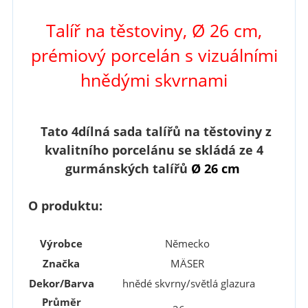
Talíř na těstoviny, Ø 26 cm,
prémiový porcelán s
vizuálními
hnědými skvrnami
Tato 4dílná sada talířů na těstoviny z
kvalitního porcelánu se skládá ze 4
gurmánských talířů
Ø
26 cm
O produktu:
Výrobce
Německo
Značka
MÄSER
Dekor/Barva
hnědé skvrny/světlá glazura
Průměr