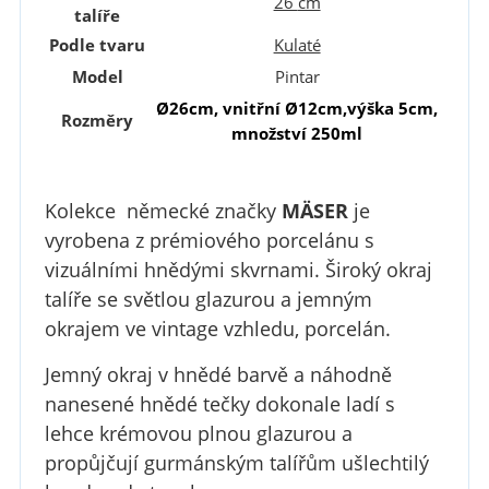
26
cm
talíře
Podle tvaru
Kulaté
Model
Pintar
Ø26cm, vnitřní
Ø
12cm,výška 5cm,
Rozměry
m
nožství 250ml
Kolekce německé značky
MÄSER
je
vyrobena z prémiového porcelánu s
vizuálními hnědými skvrnami
. Š
iroký okraj
talíře se světlou glazurou a jemným
okrajem ve vintage vzhledu, porcelán.
Jemný okraj v hnědé barvě a náhodně
nanesené hnědé tečky dokonale ladí s
lehce krémovou plnou glazurou a
propůjčují gurmánským talířům ušlechtilý