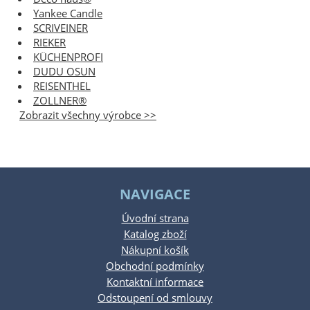
Yankee Candle
SCRIVEINER
RIEKER
KÜCHENPROFI
DUDU OSUN
REISENTHEL
ZOLLNER®
Zobrazit všechny výrobce >>
NAVIGACE
Úvodní strana
Katalog zboží
Nákupní košík
Obchodní podmínky
Kontaktní informace
Odstoupení od smlouvy