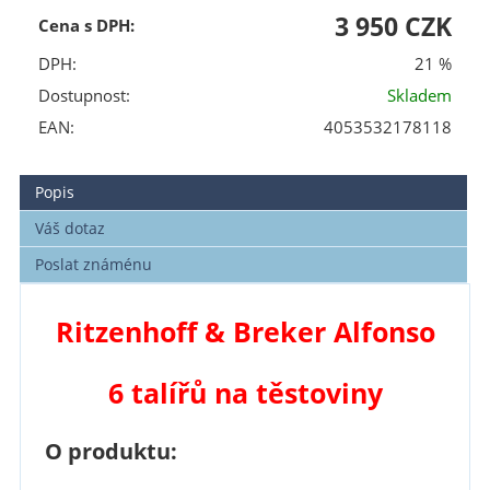
3 950 CZK
Cena s DPH:
DPH:
21 %
Dostupnost:
Skladem
EAN:
4053532178118
Popis
Váš dotaz
Poslat známénu
Ritzenhoff & Breker Alfonso
6 talířů na těstoviny
O produktu: