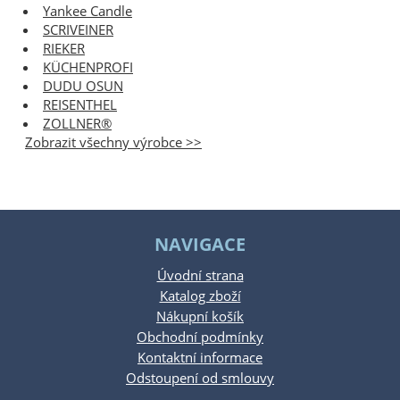
Yankee Candle
SCRIVEINER
RIEKER
KÜCHENPROFI
DUDU OSUN
REISENTHEL
ZOLLNER®
Zobrazit všechny výrobce >>
NAVIGACE
Úvodní strana
Katalog zboží
Nákupní košík
Obchodní podmínky
Kontaktní informace
Odstoupení od smlouvy