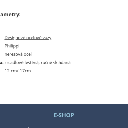
rametry:
Designové ocelové vázy
Philippi
nerezová ocel
a
:
zrcadlově leštěná, ručně skládaná
12 cm/ 17cm
E-SHOP