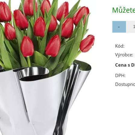
Můžete
Kód:
Výrobce:
Cena s D
DPH:
Dostupno