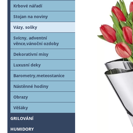
Krbové nářadí
Stojan na noviny
Vázy, sošky
Svícny, adventní
věnce,vánoční ozdoby
Dekorativní mísy
Luxusní deky
Barometry,meteostanice
Nástěnné hodiny
Obrazy
Věšáky
GRILOVÁNÍ
HUMIDORY