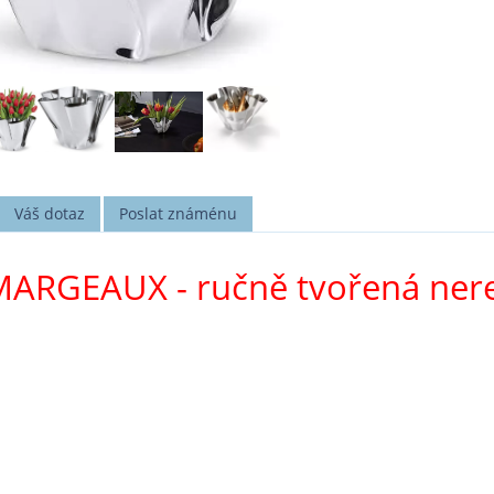
Váš dotaz
Poslat známénu
ARGEAUX - ručně tvořená nere