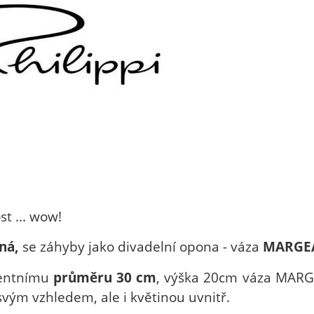
st ... wow!
ná,
se záhyby jako divadelní opona - váza
MARGE
entnímu
průměru 30 cm
, výška 20cm váza MARG
svým vzhledem, ale i květinou uvnitř.