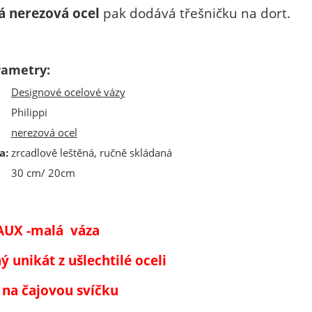
á nerezová ocel
pak dodává třešničku na dort.
rametry:
Designové ocelové vázy
Philippi
nerezová ocel
a
:
zrcadlově leštěná, ručně skládaná
30 cm/ 20cm
UX -malá váza
 unikát z ušlechtilé oceli
 na čajovou svíčku