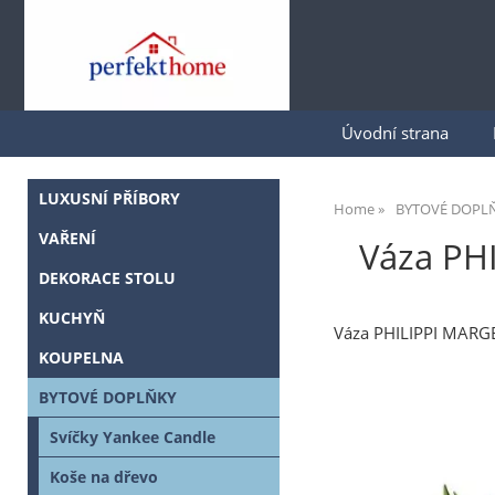
Úvodní strana
LUXUSNÍ PŘÍBORY
Home
BYTOVÉ DOPL
VAŘENÍ
Váza PH
DEKORACE STOLU
KUCHYŇ
Váza PHILIPPI MARGE
KOUPELNA
BYTOVÉ DOPLŇKY
Svíčky Yankee Candle
Koše na dřevo