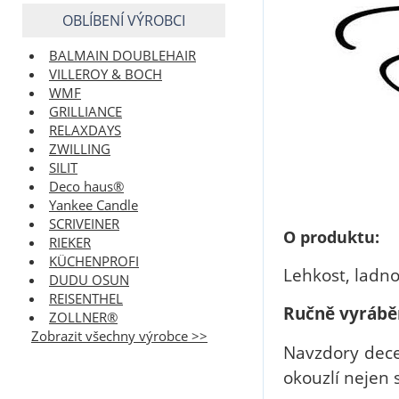
OBLÍBENÍ VÝROBCI
BALMAIN DOUBLEHAIR
VILLEROY & BOCH
WMF
GRILLIANCE
RELAXDAYS
ZWILLING
SILIT
Deco haus®
Yankee Candle
SCRIVEINER
O produktu:
RIEKER
KÜCHENPROFI
Lehkost, ladno
DUDU OSUN
REISENTHEL
Ručně vyrábě
ZOLLNER®
Zobrazit všechny výrobce >>
Navzdory dec
okouzlí nejen 