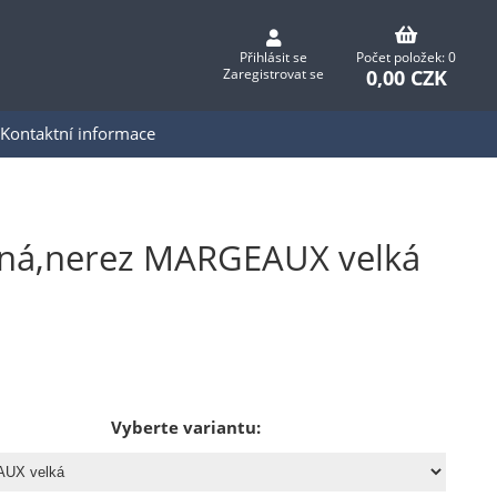
Přihlásit se
Počet položek: 0
0,00 CZK
Zaregistrovat se
Kontaktní informace
ená,nerez MARGEAUX velká
Vyberte variantu: