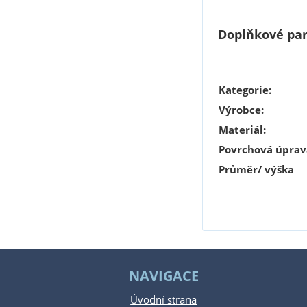
Doplňkové pa
Kategorie
:
Výrobce
:
Materiál
:
Povrchová úprav
Průměr/ výška
NAVIGACE
Úvodní strana