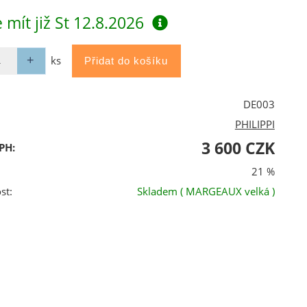
 mít již
St 12.8.2026
ks
DE003
PHILIPPI
3 600 CZK
PH:
21 %
st:
Skladem
( MARGEAUX velká )