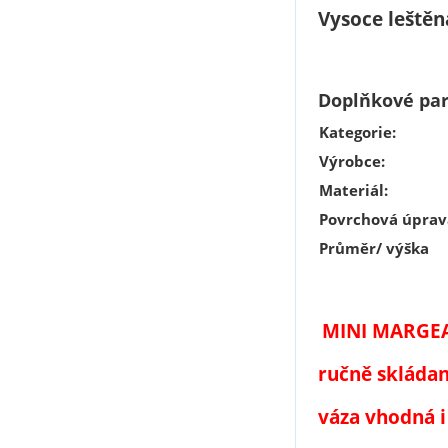
Vysoce leštěn
Doplňkové pa
Kategorie
:
Výrobce
:
Materiál
:
Povrchová úprav
Průměr/ výška
MINI
MARGEA
ručně skládaný
váza vhodná i