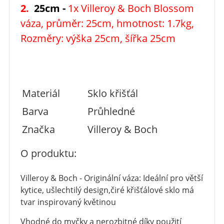
2.
25cm -
1x Villeroy & Boch Blossom
váza, průměr: 25cm, hmotnost: 1.7kg,
Rozměry: výška 25cm, šířka 25cm
Materiál
Sklo křišťál
Barva
Průhledné
Značka
Villeroy & Boch
O produktu:
Villeroy & Boch
-
Originální váza: Ideální pro větší
kytice
, u
šlechtilý design,
čiré křišťálové sklo má
tvar inspirovaný květinou
Vhodné do myčky a nerozbitné díky použití