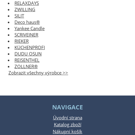
RELAXDAYS
ZWILLING
SILIT
Deco haus®
Yankee Candle
SCRIVEINER
RIEKER
KÜCHENPROFI
DUDU OSUN
REISENTHEL
ZOLLNER®
Zobrazit všechny výrobce >>
NAVIGACE
Úvodní strana
Katalog zboží
Nákupní košík