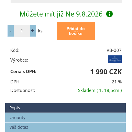
Můžete mít již
Ne 9.8.2026
ks
Kód:
VB-007
Výrobce:
1 990 CZK
Cena s DPH:
DPH:
21 %
Dostupnost:
Skladem
( 1. 18,5cm )
Popis
varianty
Váš dotaz