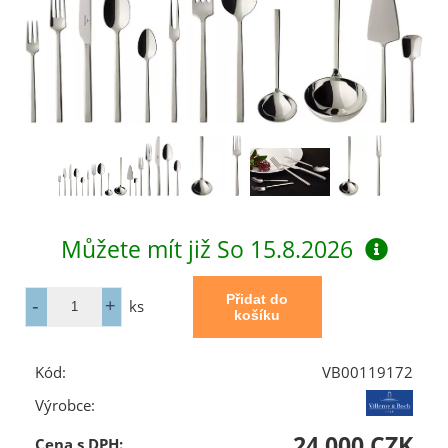
Můžete mít již
So 15.8.2026
ks
Kód:
VB00119172
Výrobce:
24 000 CZK
Cena s DPH: