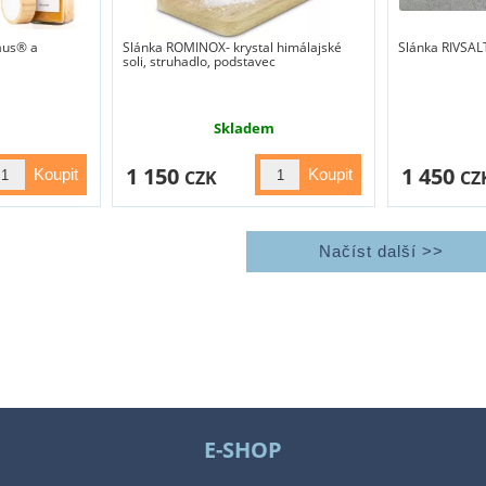
aus® a
Slánka ROMINOX- krystal himálajské
Slánka RIVSAL
soli, struhadlo, podstavec
Skladem
1 150
1 450
CZK
CZ
E-SHOP