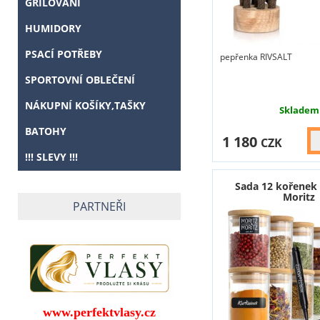
GRILOVÁNÍ
HUMIDORY
PSACÍ POTŘEBY
pepřenka RIVSALT
SPORTOVNÍ OBLEČENÍ
NÁKUPNÍ KOŠÍKY,TAŠKY
Skladem
BATOHY
1 180
CZK
!!! SLEVY !!!
Sada 12 kořenek
Moritz
PARTNEŘI
www.perfektvlasy.cz