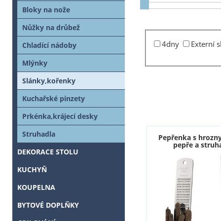
Bloky na nože
Nůžky na drůbež
4dny
Externí 
Chladící nádoby
Mlýnky
Slánky,kořenky
Kuchařské pinzety
Prkénka,krájecí desky
Struhadla
Pepřenka s hrozn
pepře a stru
DEKORACE STOLU
KUCHYŇ
KOUPELNA
BYTOVÉ DOPLŇKY