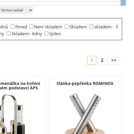
 dnů
Ihned
Není skladem
Skladem
skladem - 3
ny
Skladem- 4dny
týden
1
2
>>
í-menážka na koření
Slánka-pepřenka ROMINOX
ném podstavci APS