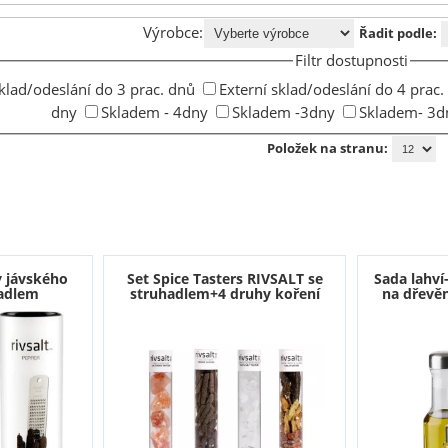
Výrobce:
Řadit podle:
Filtr dostupnosti
sklad/odeslání do 3 prac. dnů
Externí sklad/odeslání do 4 prac.
dny
Skladem - 4dny
Skladem -3dny
Skladem- 3d
Položek na stranu:
y jávského
Set Spice Tasters RIVSALT se
Sada lahv
hadlem
struhadlem+4 druhy koření
na dřevě