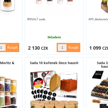
RIVSALT sada
APS dávkovač
Skladem
2 130
1 099
CZK
CZ
 Moritz &
Sada 10 kořenek Deco haus®
Sada 2
hau