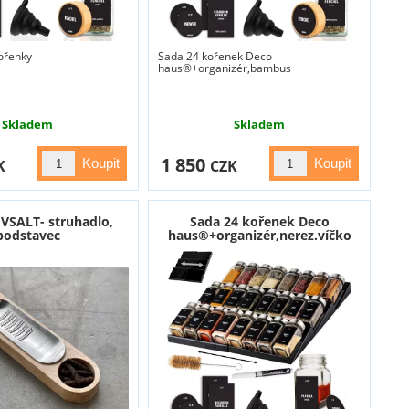
ořenky
Sada 24 kořenek Deco
haus®+organizér,bambus
Skladem
Skladem
1 850
K
CZK
IVSALT- struhadlo,
Sada 24 kořenek Deco
podstavec
haus®+organizér,nerez.víčko