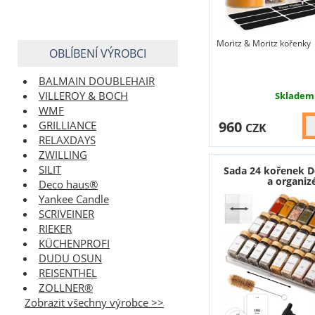
Moritz & Moritz kořenky
OBLÍBENÍ VÝROBCI
BALMAIN DOUBLEHAIR
VILLEROY & BOCH
Skladem
WMF
960
GRILLIANCE
CZK
RELAXDAYS
ZWILLING
SILIT
Sada 24 kořenek 
a organiz
Deco haus®
Yankee Candle
SCRIVEINER
RIEKER
KÜCHENPROFI
DUDU OSUN
REISENTHEL
ZOLLNER®
Zobrazit všechny výrobce >>