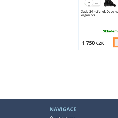
Sada 24 kořenek Deco h
organizér
Skladem
1 750
CZK
NAVIGACE