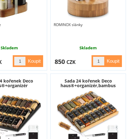
e
ROMINOX slánky
Skladem
Skladem
850
K
CZK
4 kořenek Deco
Sada 24 kořenek Deco
s®+organizér
haus®+organizér,bambus