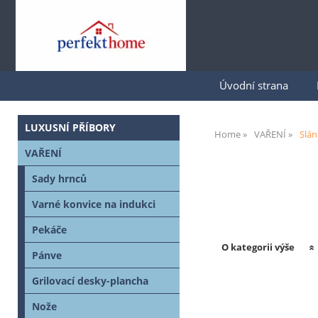
Úvodní strana
LUXUSNÍ PŘÍBORY
Home
VAŘENÍ
Slán
VAŘENÍ
Sady hrnců
Varné konvice na indukci
Pekáče
O kategorii výše
Pánve
Grilovací desky-plancha
Nože