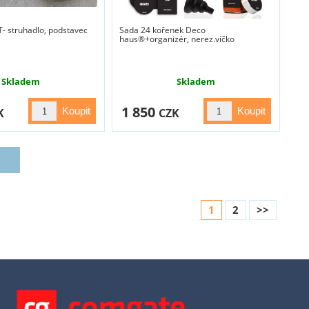
T- struhadlo, podstavec
Sada 24 kořenek Deco
haus®+organizér, nerez.víčko
Skladem
Skladem
1 850
K
CZK
1
2
>>