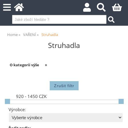
Home
VAŘENÍ
Struhadla
Struhadla
O kategorii výše
920 - 1450 CZK
Výrobce:
Řadit podle: