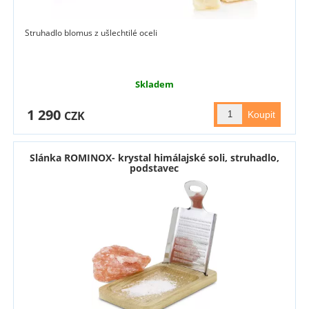
Struhadlo blomus z ušlechtilé oceli
Skladem
1 290
CZK
Slánka ROMINOX- krystal himálajské soli, struhadlo,
podstavec