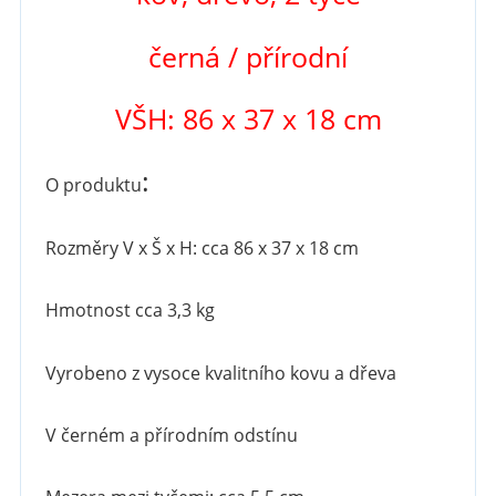
černá / přírodní
VŠH: 86 x 37 x 18 cm
:
O produktu
Rozměry V x Š x H: cca 86 x 37 x 18 cm
Hmotnost cca 3,3 kg
Vyrobeno z vysoce kvalitního kovu a dřeva
V černém a přírodním odstínu