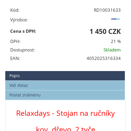
Kód:
RD10031633
Výrobce:
1 450 CZK
Cena s DPH:
DPH:
21 %
Dostupnost:
Skladem
EAN:
4052025316334
Popis
Váš dotaz
Poslat známénu
Relaxdays - Stojan na ručníky
kov, dřevo, 2 tyče