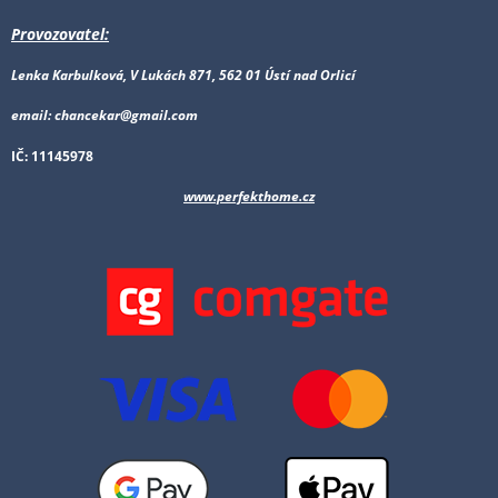
Provozovatel:
Lenka Karbulková, V Lukách 871, 562 01 Ústí nad Orlicí
email: chancekar@gmail.com
IČ: 11145978
www.perfekthome.cz