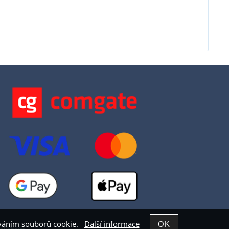
žíváním souborů cookie.
Další informace
Shop5.cz