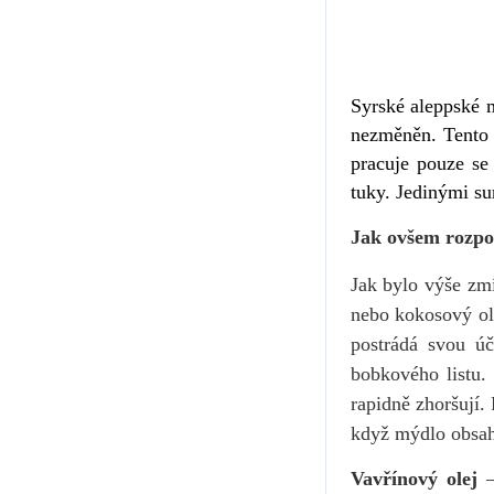
Syrské aleppské m
nezměněn. Tento 
pracuje pouze se
tuky. Jedinými su
Jak ovšem rozpo
Jak bylo výše zm
nebo kokosový ole
postrádá svou ú
bobkov
ého listu
rapidně zhoršují.
když mýdlo obsah
Vavřínový olej
–