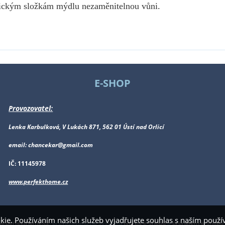
ickým složkám mýdlu nezaměnitelnou vůni.
E-SHOP
Provozovatel:
Lenka Karbulková, V Lukách 871, 562 01 Ústí nad Orlicí
email: chancekar@gmail.com
IČ: 11145978
www.perfekthome.cz
kie. Používáním našich služeb vyjadřujete souhlas s naším pou
.perfekthome.cz
,
provozováno na systému
tvorba e-shopu
a
pronájem e-shopu