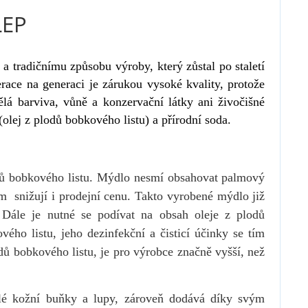
LEP
a tradičnímu způsobu výroby, který zůstal po staletí
ace na generaci je zárukou vysoké kvality, protože
á barviva, vůně a konzervační látky ani živočišné
olej z plodů bobkového listu) a přírodní soda.
ů
bobk
ové
ho listu. Mýdlo nesmí obsahovat palmový
ím snižují i prodejní cenu. Takto vyrobené mýdlo již
Dále je nutné se podívat na obsah oleje z plodů
ho listu, jeho dezinfekční a čisticí účinky se tím
odů bobkového listu, je pro výrobce značně
vyšší, než
lé kožní buňky a lupy, zároveň dodává díky svým