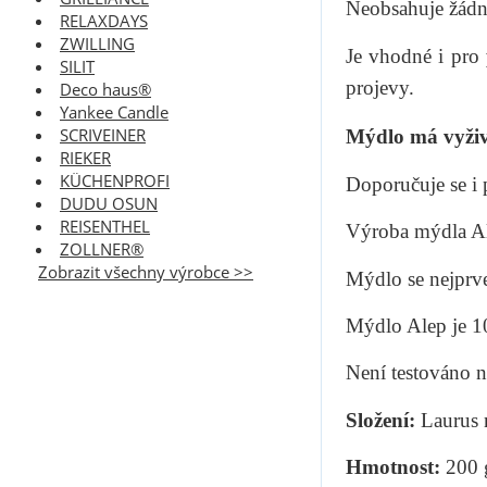
Neobsahuje žádná
RELAXDAYS
ZWILLING
Je vhodné i pro
SILIT
projevy.
Deco haus®
Yankee Candle
SCRIVEINER
Mýdlo má vyživu
RIEKER
KÜCHENPROFI
Doporučuje se i
DUDU OSUN
REISENTHEL
Výroba mýdla Ale
ZOLLNER®
Zobrazit všechny výrobce >>
Mýdlo se nejprve
Mýdlo Alep je 10
Není testováno n
Složení:
Laurus 
Hmotnost:
200