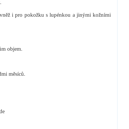
.
ovněž i pro pokožku s lupénkou a jinými kožními
sům objem.
edmi měsíců.
de