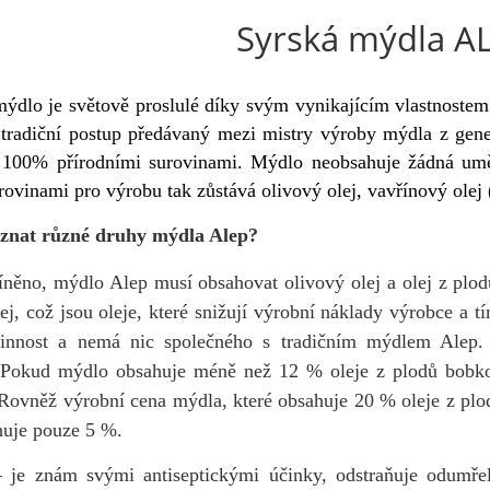
Syrská mýdla A
ýdlo je světově proslulé díky svým vynikajícím vlastnostem 
tradiční postup předávaný mezi mistry výroby mýdla z gener
 100% přírodními surovinami. Mýdlo neobsahuje žádná uměl
rovinami pro výrobu tak zůstává olivový olej, vavřínový olej (
znat různé druhy mýdla Alep?
íněno, mýdlo Alep musí obsahovat olivový olej a olej z plod
j, což jsou olej
e, které snižují výrobní náklady výrobce a t
činnost a nemá nic společného s tradičním mýdlem Alep. 
. Pokud mýdlo obsahuje méně než 12 % oleje z plodů bobkové
 Rovněž výrobní cena mýdla, které obsahuje 20 % oleje z pl
uje pouze 5 %.
 je znám svými antiseptickými účinky, odstraňuje odumře