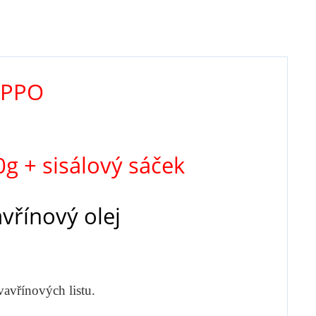
EPPO
0
g + sisálový sáček
avřínový olej
vavřínových listu.