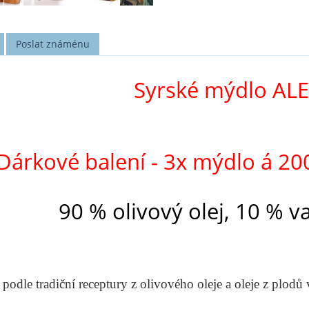
Poslat známénu
Syrské mýdlo AL
Dárkové balení -
3x mýdlo á 20
90 % olivový olej, 10 % v
odle tradiční receptury z olivového oleje a oleje z plodů 