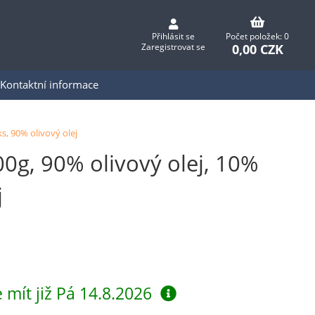
Přihlásit se
Počet položek: 0
0,00 CZK
Zaregistrovat se
Kontaktní informace
, 90% olivový olej
0g, 90% olivový olej, 10%
j
 mít již
Pá 14.8.2026