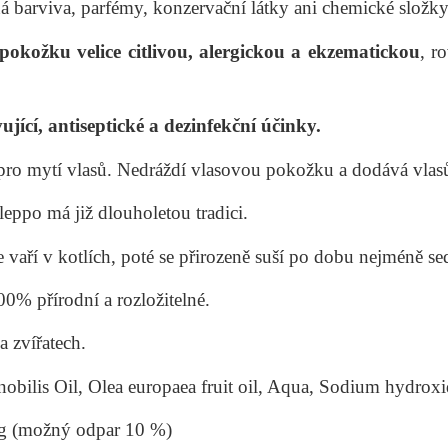
 barviva, parfémy, konzervační látky ani chemické složky
pokožku velice citlivou, alergickou a ekzematickou
, r
jící, antiseptické a dezinfekční účinky.
 pro mytí vlasů. Nedráždí vlasovou pokožku a dodává vla
ppo má již dlouholetou tradici.
 vaří v kotlích, poté se přirozeně suší po dobu nejméně s
0% přírodní a rozložitelné.
a zvířatech.
nobilis Oil, Olea europaea fruit oil, Aqua, Sodium hydroxi
 g
(možný odpar 10 %)