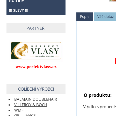
BATOHY
!!! SLEVY !!!
Popis
Váš dotaz
PARTNEŘI
www.perfektvlasy.cz
OBLÍBENÍ VÝROBCI
O produktu:
BALMAIN DOUBLEHAIR
VILLEROY & BOCH
Mýdlo vyrobené p
WMF
GRILLIANCE