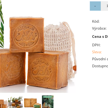
Kód:
Výrobce:
Cena s D
DPH:
Sleva:
Původní 
Dostupno