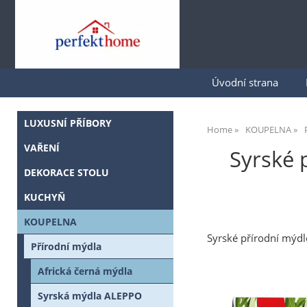
Úvodní strana
LUXUSNÍ PŘÍBORY
Home
KOUPELNA
VAŘENÍ
Syrské 
DEKORACE STOLU
KUCHYŇ
KOUPELNA
Syrské přírodní mýdl
Přírodní mýdla
Africká černá mýdla
Syrská mýdla ALEPPO