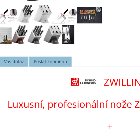
Váš dotaz
Poslat známénu
ZWILLI
Luxusní, profesionální nože 
+