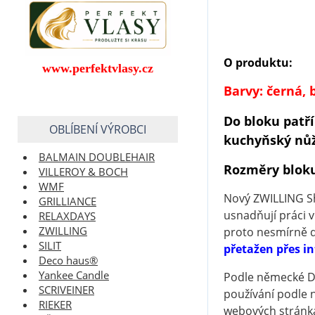
O produktu:
www.perfektvlasy.cz
Barvy: černá, 
Do bloku patří
OBLÍBENÍ VÝROBCI
kuchyňský nůž 
BALMAIN DOUBLEHAIR
Rozměry bloku
VILLEROY & BOCH
WMF
Nový ZWILLING Sha
GRILLIANCE
usnadňují práci v
RELAXDAYS
ZWILLING
proto nesmírně d
SILIT
přetažen přes i
Deco haus®
Yankee Candle
Podle německé DI
SCRIVEINER
používání podle n
RIEKER
webových stránk