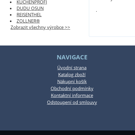
KÜCHENPROFI
DUDU OSUN
.
REISENTHEL
ZOLLNER®
Zobrazit všechny výrobce >>
NAVIGACE
Úvodní strana
Katalog zboží
Nákupní košík
Obchodní podmínky
Kontaktní informace
Odstoupení od smlouvy