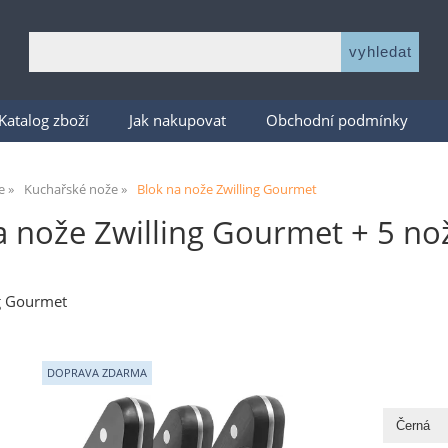
Katalog zboží
Jak nakupovat
Obchodní podmínky
e
Kuchařské nože
Blok na nože Zwilling Gourmet
a nože Zwilling Gourmet + 5 nož
ng Gourmet