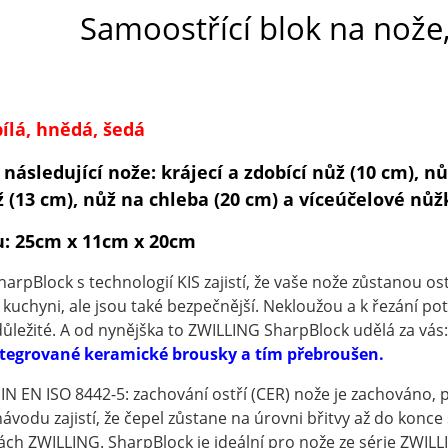
Samoostřící blok na nože,
bílá, hnědá, šedá
 následující nože:
krájecí a zdobící nůž (10 cm), n
(13 cm), nůž na chleba (20 cm) a víceúčelové nůž
: 25cm x 11cm x 20cm
rpBlock s technologií KIS zajistí, že vaše nože zůstanou ost
 kuchyni, ale jsou také bezpečnější.
Nekloužou a k řezání pot
ůležité.
A od nynějška to ZWILLING SharpBlock udělá za vás
ntegrované keramické brousky a tím přebroušen.
N EN ISO 8442-5: zachování ostří (CER) nože je zachováno, 
ávodu zajistí, že čepel zůstane na úrovni břitvy až do konce 
ách ZWILLING.
SharpBlock je ideální pro nože ze série ZWILL