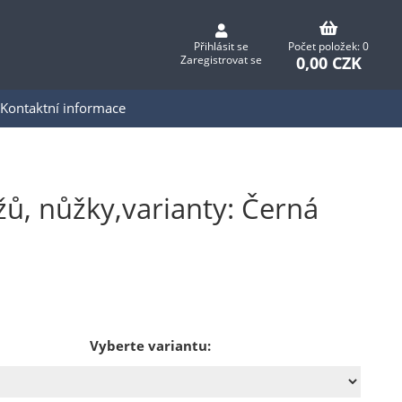
Přihlásit se
Počet položek: 0
0,00 CZK
Zaregistrovat se
Kontaktní informace
ů, nůžky,varianty: Černá
Vyberte variantu: