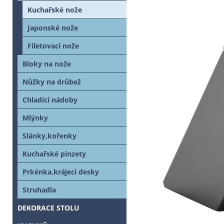
Kuchařské nože
Japonské nože
Filetovací nože
Bloky na nože
Nůžky na drůbež
Chladící nádoby
Mlýnky
Slánky,kořenky
Kuchařské pinzety
Prkénka,krájecí desky
Struhadla
DEKORACE STOLU