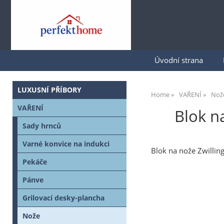
Úvodní strana
LUXUSNÍ PŘÍBORY
Home
VAŘENÍ
Nož
VAŘENÍ
Blok n
Sady hrnců
Varné konvice na indukci
Blok na nože Zwilli
Pekáče
Pánve
Grilovací desky-plancha
Nože