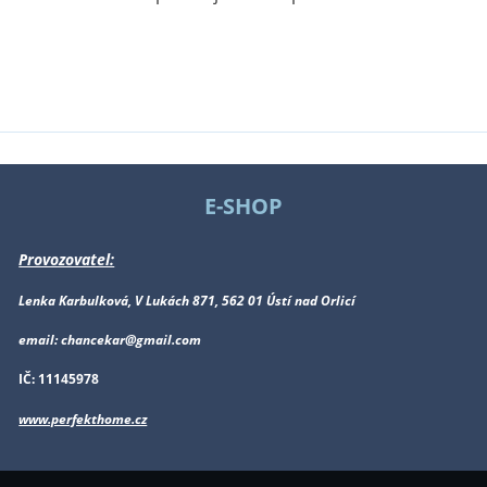
E-SHOP
Provozovatel:
Lenka Karbulková, V Lukách 871, 562 01 Ústí nad Orlicí
email: chancekar@gmail.com
IČ: 11145978
www.perfekthome.cz