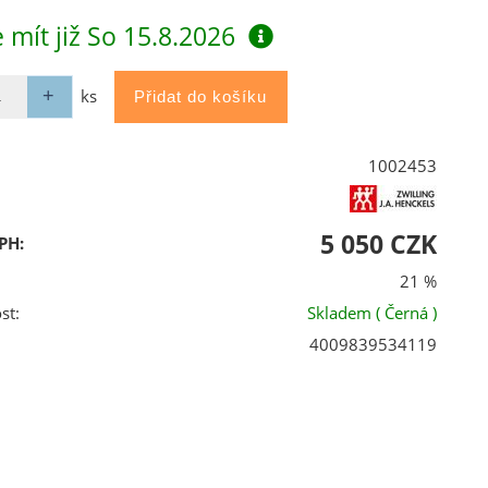
 mít již
So 15.8.2026
ks
1002453
5 050 CZK
PH:
21 %
st:
Skladem
( Černá )
4009839534119