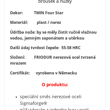
brousek a nůžky
Dekor:
TWIN Four Star
Materiál:
plast / nerez
Údržba
nože: by se měly čistit ručně vlažnou
vodou, jemným saponátem a utěrkou
Další údaj
tvrdost čepele: 55-58 HRC
Složení:
FRIODUR nerezová ocel tvrzená
mrazem
Certifikát:
vyrobeno v Německu
O produktu:
speciální směs nerezové oceli
Sigmaforge®
nůž vykován z jednoho kusu oceli