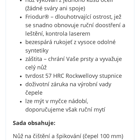
(žádné sváry ani spoje)
Friodur® – dlouhotrvající ostrost, jež
se snadno obnovuje ruční doostření a
leštění, kontrola laserem
bezespárá rukojeť z vysoce odolné
syntetiky
záštita – chrání Vaše prsty a vyvažuje
celý nůž
tvrdost 57 HRC Rockwellovy stupnice
doživotní záruka na výrobní vady
čepele
lze mýt v myčce nádobí,
doporučujeme však ruční mytí
Sada obsahuje:
Nůž na čištění a špikování (čepel 100 mm)