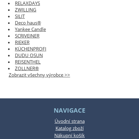
RELAXDAYS
ZWILLING
SILIT
Deco haus®
Yankee Candle
SCRIVEINER
RIEKER
KÜCHENPROFI
DUDU OSUN
REISENTHEL
ZOLLNER®
Zobrazit všechny výrobce >>
NAVIGACE
Úvodní strana
Katalog zboží
Nákupní košík