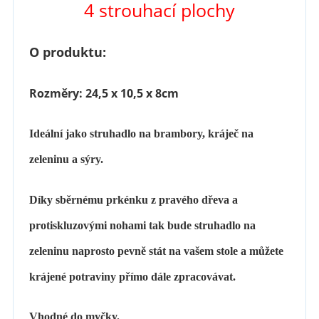
4 strouhací plochy
O produktu:
Rozměry: 24,5
x 10,5 x 8
cm
Ideální jako struhadlo na brambory, kráječ na
zeleninu a sýry.
D
íky sběrnému prkénku z pravého dřeva a
protiskluzovými nohami tak bude struhadlo na
zeleninu naprosto pevně stát na vašem stole a můžete
krájené potraviny přímo dále zpracovávat.
V
hodné do myčky.