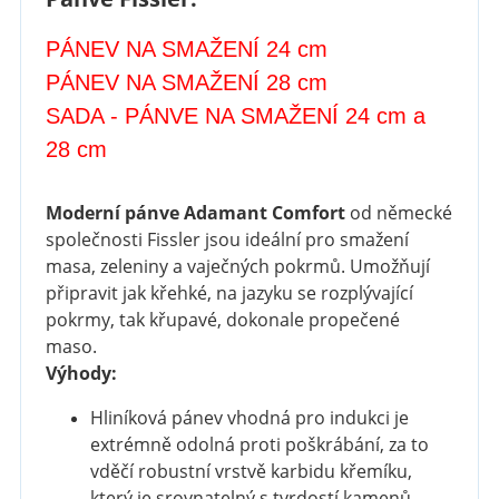
PÁNEV
NA SMAŽENÍ 24 cm
PÁNEV
NA SMAŽENÍ 28 cm
SADA -
PÁNVE
NA SMAŽENÍ 24 cm a
28 cm
Moderní pánve Adamant Comfort
od německé
společnosti Fissler jsou ideální pro smažení
masa, zeleniny a vaječných pokrmů. Umožňují
připravit jak křehké, na jazyku se rozplývající
pokrmy, tak křupavé, dokonale propečené
maso.
Výhody:
Hliníková pánev vhodná pro indukci je
extrémně odolná proti poškrábání, za to
vděčí robustní vrstvě karbidu křemíku,
který je srovnatelný s tvrdostí kamenů