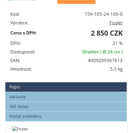
Kód:
159-105-24-100-0
Výrobce:
Fissler
2 850 CZK
Cena s DPH:
DPH:
21 %
Dostupnost:
Skladem
( Ø 24 cm )
EAN:
4009209367613
Hmotnost:
5.5 kg
Popis
varianty
Váš dotaz
Poslat známénu