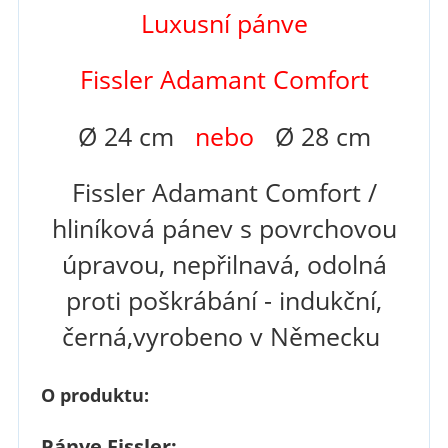
Luxusní pánve
Fissler Adamant Comfort
Ø 24 cm
nebo
Ø 28 cm
Fissler Adamant Comfort /
hliníková pánev s povrchovou
úpravou, nepřilnavá, odolná
proti poškrábání - indukční,
černá,
vyrobeno v Německu
O produktu:
Pánve Fissler: