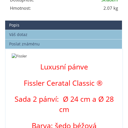
Hmotnost:
2.07 kg
Popis
Váš dotaz
Poslat známénu
Luxusní pánve
Fissler Ceratal Classic ®
Sada 2 pánví: Ø 24 cm a
Ø 28
cm
Barva: šedo béžová