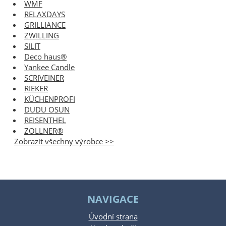
WMF
RELAXDAYS
GRILLIANCE
ZWILLING
SILIT
Deco haus®
Yankee Candle
SCRIVEINER
RIEKER
KÜCHENPROFI
DUDU OSUN
REISENTHEL
ZOLLNER®
Zobrazit všechny výrobce >>
NAVIGACE
Úvodní strana