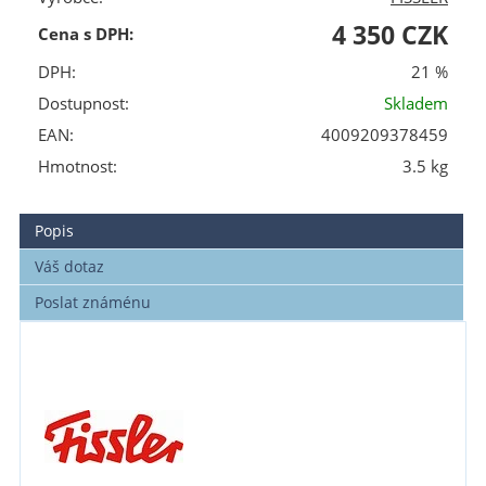
4 350 CZK
Cena s DPH:
DPH:
21 %
Dostupnost:
Skladem
EAN:
4009209378459
Hmotnost:
3.5 kg
Popis
Váš dotaz
Poslat známénu