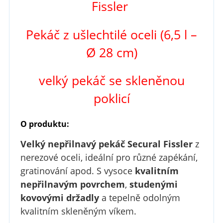
Fissler
Pekáč z ušlechtilé oceli (6,5 l –
Ø 28 cm)
velký pekáč se skleněnou
poklicí
O produktu:
Velký nepřilnavý pekáč Secural Fissler
z
nerezové oceli, ideální pro různé zapékání,
gratinování apod. S vysoce
kvalitním
nepřilnavým povrchem
,
studenými
kovovými držadly
a tepelně odolným
kvalitním skleněným víkem.