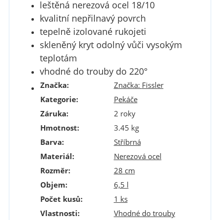
leštěná nerezová ocel 18/10
kvalitní nepřilnavý povrch
tepelně izolované rukojeti
skleněný kryt odolný vůči vysokým
teplotám
vhodné do trouby do 220°
Značka:
Značka:
Fissler
Kategorie
:
Pekáče
Záruka
:
2 roky
Hmotnost
:
3.45 kg
Barva
:
Stříbrná
Materiál
:
Nerezová ocel
Rozměr
:
28 cm
Objem
:
6,5 l
Počet kusů
:
1 ks
Vlastnosti
:
Vhodné do trouby