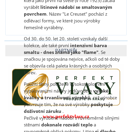
která jako první na světě (v roce 1925) začala
vyrábět
litinové nádobí se smaltovaným
povrchem
. Název "Le Creuset" pochází z
odlévací formy, ve které jsou výrobky
řemeslně vyráběny.
Od 30. do 50. let 20. století vznikaly další
kolekce, ale také první
intenzivní barva
PARTNEŘI
smaltu - dnes známá jako "flame"
. Se
značkou je spojována nejvíce, ačkoli od té doby
se objevila celá paleta krásných a osobitých
barev.
Použití litiny potažené vysokoteplotními
vypalovanými nátěry je důvodem
vysoké
kvality a trvanlivosti výrobků
, což výrobce
potvrzuje tím, že na své výrobky
poskytuje
doživotní záruku
.
www.perfektvlasy.cz
Pečlivě vyrobené nádobí s rovnoměrně silnými
stěnami
dokonale rozvádí teplo
a
rovnoměrně ohřívá pokrmy. Litina
si dlouho