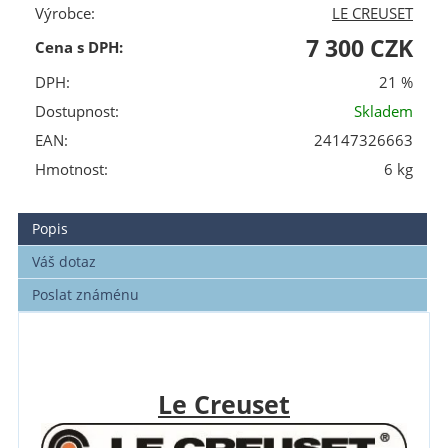
Výrobce:
LE CREUSET
7 300 CZK
Cena s DPH:
DPH:
21 %
Dostupnost:
Skladem
EAN:
24147326663
Hmotnost:
6 kg
Popis
Váš dotaz
Poslat známénu
Le Creuset