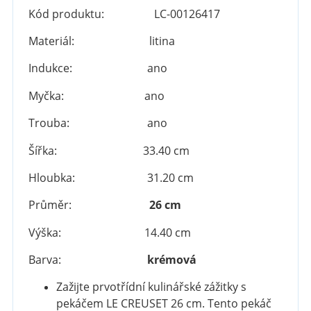
Kód produktu: LC-00126417
Materiál: litina
Indukce: ano
Myčka: ano
Trouba: ano
Šířka: 33.40 cm
Hloubka: 31.20 cm
Průměr:
26 cm
Výška: 14.40 cm
Barva:
krémová
Zažijte prvotřídní kulinářské zážitky s
pekáčem LE CREUSET 26 cm.
Tento pekáč