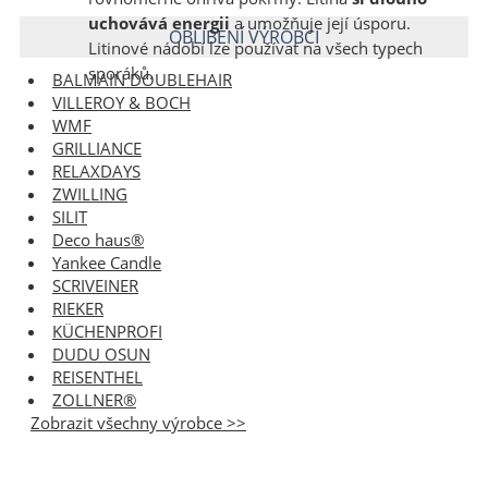
uchovává energii
a umožňuje její úsporu.
OBLÍBENÍ VÝROBCI
Litinové nádobí lze používat na všech typech
sporáků.
BALMAIN DOUBLEHAIR
VILLEROY & BOCH
WMF
GRILLIANCE
RELAXDAYS
ZWILLING
SILIT
Deco haus®
Yankee Candle
SCRIVEINER
RIEKER
KÜCHENPROFI
DUDU OSUN
REISENTHEL
ZOLLNER®
Zobrazit všechny výrobce >>