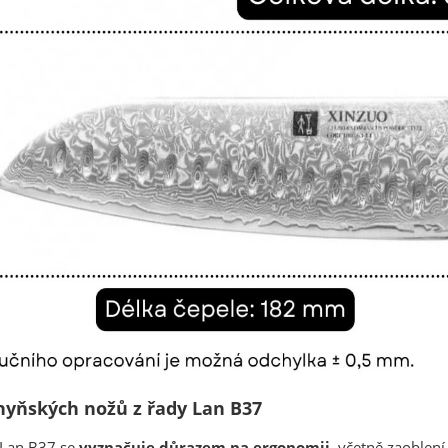
hyňských nožů z řady Lan B37
 Lan B37 se
vyznačuje důrazem na ergonomii
, včetně zaoblen