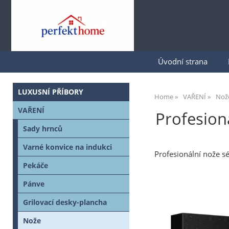
Úvodní strana
LUXUSNÍ PŘÍBORY
Home
VAŘENÍ
Nož
VAŘENÍ
Profesion
Sady hrnců
Varné konvice na indukci
Profesionální nože s
Pekáče
Pánve
Grilovací desky-plancha
Nože