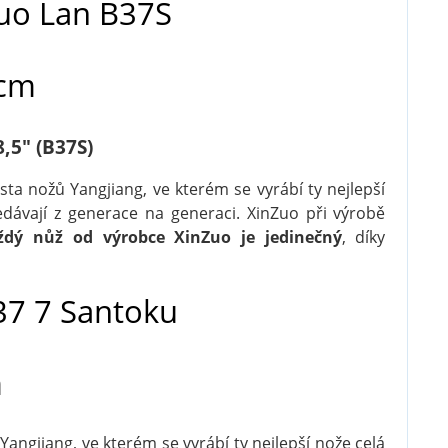
uo Lan B37S
5cm
,5" (B37S)
sta nožů Yangjiang, ve kterém se vyrábí ty nejlepší
edávají z generace na generaci. XinZuo při výrobě
ždý nůž od výrobce XinZuo je jedinečný
, díky
37 7 Santoku
m
angjiang, ve kterém se vyrábí ty nejlepší nože celá