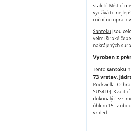
staletí. Místní 
využívá to nejlep
ručnímu opracov
Santoku
jsou cel
velmi široké čep
nakrájených suro
Vyroben z pré
ento
santoku
nů
T
73 vrstev
Jádr
.
Rockwella. Ochran
SUS410). Kvalitní
dokonalý řez s mi
úhlem 15° z obou 
vzhled.