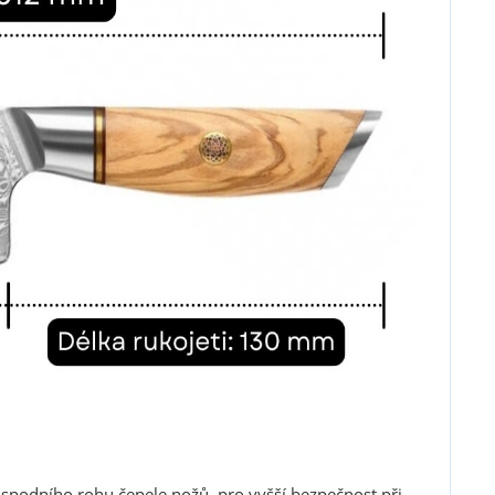
í spodního rohu čepele nožů, pro vyšší bezpečnost při