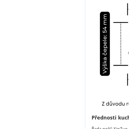
Přednosti kuc
Řada nožů XinZuo