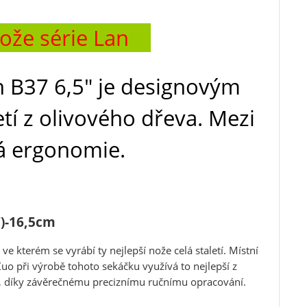
nože série Lan
n B37 6,5" je designovým
tí z olivového dřeva. Mezi
lá ergonomie.
7)-16,5cm
 ve kterém se vyrábí ty nejlepší nože celá staletí. Místní
uo při výrobě tohoto sekáčku využívá to nejlepší z
, díky závěrečnému preciznímu ručnímu opracování.