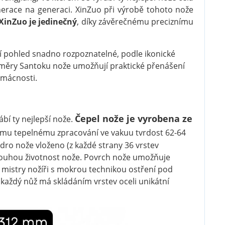
enerace na generaci. XinZuo při výrobě tohoto nože
XinZuo je jedinečný
, díky závěrečnému preciznímu
í pohled snadno rozpoznatelné, podle ikonické
ozměry Santoku nože umožňují praktické přenášení
omácnosti.
Čepel nože je vyrobena ze
rábí ty nejlepší nože.
mu tepelnému zpracování ve vakuu tvrdost 62-64
ádro nože vloženo (z každé strany 36 vrstev
 dlouhou životnost nože. Povrch nože umožňuje
ě mistry nožíři s mokrou technikou ostření pod
 každý nůž má skládáním vrstev oceli unikátní