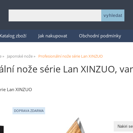
Katalog zboží
Jak nakupovat
Obchodní podmínky
e
Japonské nože
Profesionální nože série Lan XINZUO
ální nože série Lan XINZUO, var
érie Lan XINZUO