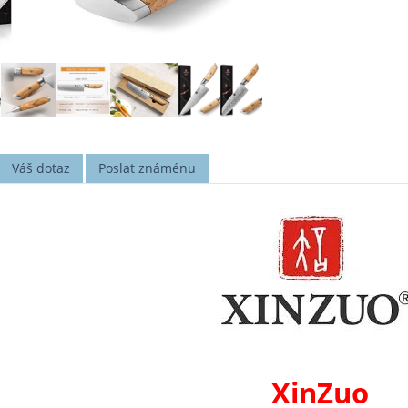
Váš dotaz
Poslat známénu
XinZuo