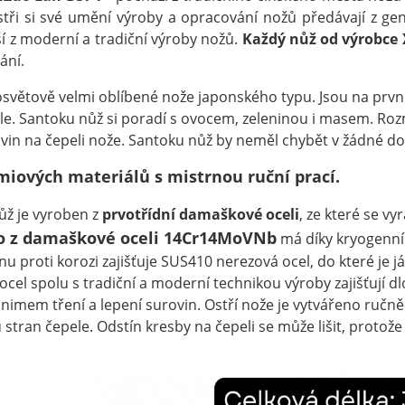
mistři si své umění výroby a opracování nožů předávají z g
ší z moderní a tradiční výroby nožů.
Každý nůž od výrobce 
ání.
osvětově velmi oblíbené nože japonského typu. Jsou na prvn
ele. Santoku nůž si poradí s ovocem, zeleninou i masem. R
vin na čepeli nože. Santoku nůž by neměl chybět v žádné d
miových materiálů s mistrnou ruční prací.
ž je vyroben z
prvotřídní damaškové oceli
, ze které se vy
o z damaškové oceli 14Cr14MoVNb
má díky kryogenní
u proti korozi zajišťuje SUS410 nerezová ocel, do které je j
 ocel spolu s tradiční a moderní technikou výroby zajišťují
nimem tření a lepení surovin. Ostří nože je vytvářeno ručn
stran čepele. Odstín kresby na čepeli se může lišit, protože