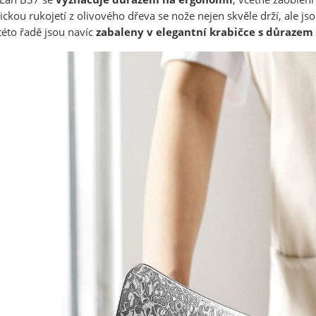
ckou rukojetí z olivového dřeva se nože nejen skvěle drží, ale jso
éto řadě jsou navíc
zabaleny v elegantní krabičce s důrazem 