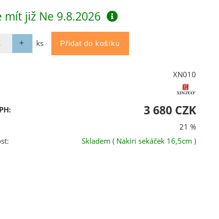
 mít již
Ne 9.8.2026
ks
XN010
3 680 CZK
PH:
21 %
st:
Skladem
( Nakiri sekáček 16,5cm )