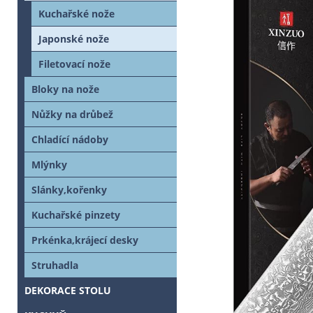
Kuchařské nože
Japonské nože
Filetovací nože
Bloky na nože
Nůžky na drůbež
Chladící nádoby
Mlýnky
Slánky,kořenky
Kuchařské pinzety
Prkénka,krájecí desky
Struhadla
DEKORACE STOLU