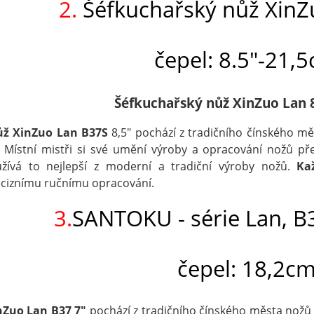
2.
Šéfkuchařský nůž XinZ
čepel: 8.5"-21,
Šéfkuchařský nůž XinZuo Lan 8
ůž XinZuo Lan B37S
8,5" pochází z tradičního čínského mě
í. Místní mistři si své umění výroby a opracování nožů př
žívá to nejlepší z moderní a tradiční výroby nožů.
Ka
ciznímu ručnímu opracování.
3.
SANTOKU - série Lan, B
čepel: 18,2c
nZuo Lan B37 7"
pochází z tradičního čínského města nožů Y