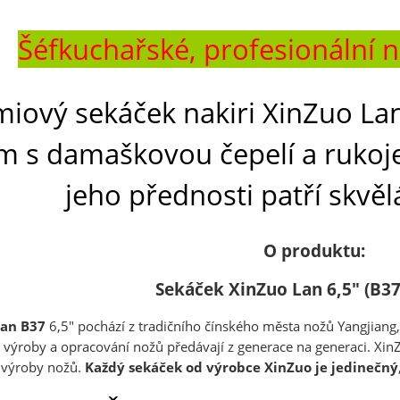
Šéfkuchařské, profesionální 
iový sekáček nakiri XinZuo La
m s damaškovou čepelí a rukoje
jeho přednosti patří skvě
O produktu:
Sekáček XinZuo Lan 6,5" (B3
Lan B37
6,5" pochází z tradičního čínského města nožů
Yangjiang,
í výroby a opracování nožů předávají z generace na generaci. XinZ
í výroby nožů.
Každý sekáček od výrobce XinZuo je jedinečný