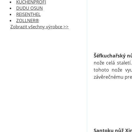
KÜCHENPROFI
DUDU OSUN
REISENTHEL
ZOLLNER®
Zobrazit všechny výrobce >>
Šéfkuchařský n
nože celá stalet
tohoto nože vyu
závěrečnému pre
Santoku nůž Xi