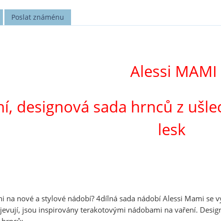
Poslat známénu
Alessi MAMI
í, designová sada hrnců z ušlec
lesk
eni na nové a stylové nádobí? 4dílná sada nádobí Alessi Mami se v
evují, jsou inspirovány terakotovými nádobami na vaření. Desig