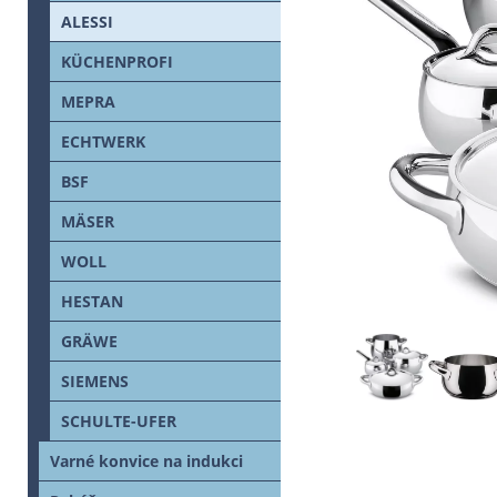
ALESSI
KÜCHENPROFI
MEPRA
ECHTWERK
BSF
MÄSER
WOLL
HESTAN
GRÄWE
SIEMENS
SCHULTE-UFER
Varné konvice na indukci