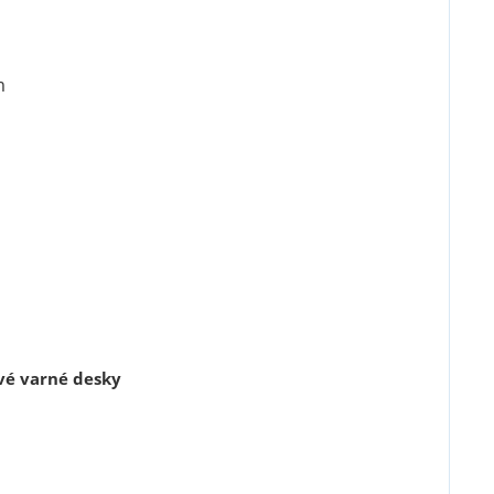
m
vé varné desky