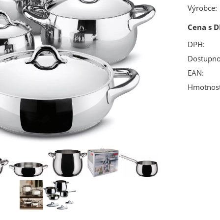
Výrobce:
Cena s D
DPH:
Dostupno
EAN:
Hmotnost