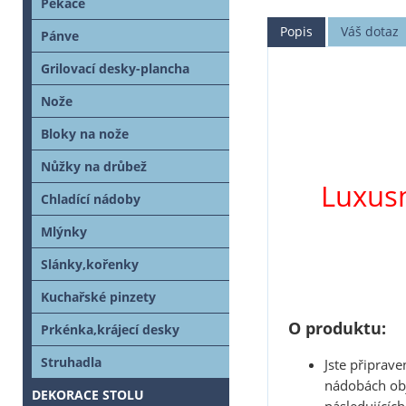
Pekáče
Popis
Váš dotaz
Pánve
Grilovací desky-plancha
Nože
Bloky na nože
Nůžky na drůbež
Luxusn
Chladící nádoby
Mlýnky
Slánky,kořenky
Kuchařské pinzety
O produktu:
Prkénka,krájecí desky
Struhadla
Jste připrav
nádobách obj
DEKORACE STOLU