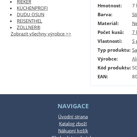
RIEKER
Hmotnost
:
7 
KÜCHENPROFI
Barva
:
St
DUDU OSUN
REISENTHEL
Materiál
:
Ne
ZOLLNER®
Počet kusů
:
7 
Zobrazit všechny výrobce >>
Vlastnosti
:
S 
Typ produktu
:
Sa
Výrobce
:
Al
Kód produktu:
S
EAN:
8
NAVIGACE
Úvodní strana
Katalog zboží
Nákupní košík