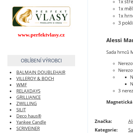
1x stře
1x měl
1x hrne
3 pokl
www.perfektvlasy.cz
Alessi Ma
Sada hrnců 
OBLÍBENÍ VÝROBCI
Nerezov
Nerezov
BALMAIN DOUBLEHAIR
N
VILLEROY & BOCH
N
WMF
3 nerez
RELAXDAYS
GRILLIANCE
Magnetická 
ZWILLING
SILIT
Deco haus®
Značka:
Al
Yankee Candle
SCRIVEINER
Kategorie
:
Sa