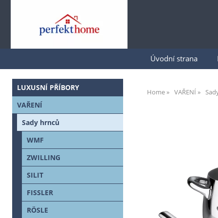
Úvodní strana
LUXUSNÍ PŘÍBORY
Home
VAŘENÍ
Sad
VAŘENÍ
Sady hrnců
WMF
ZWILLING
SILIT
FISSLER
RÖSLE