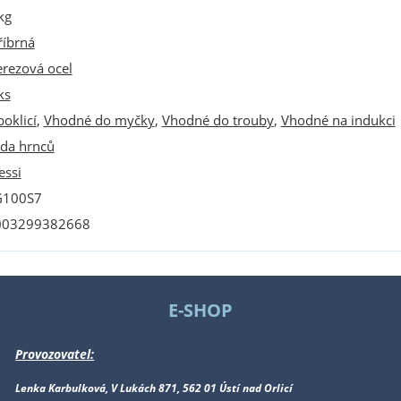
kg
říbrná
rezová ocel
ks
poklicí
,
Vhodné do myčky
,
Vhodné do trouby
,
Vhodné na indukci
da hrnců
essi
G100S7
003299382668
E-SHOP
Provozovatel:
Lenka Karbulková, V Lukách 871, 562 01 Ústí nad Orlicí