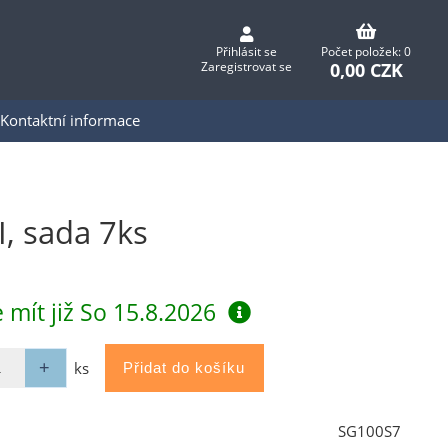
Přihlásit se
Počet položek: 0
0,00 CZK
Zaregistrovat se
Kontaktní informace
, sada 7ks
 mít již
So 15.8.2026
ks
SG100S7