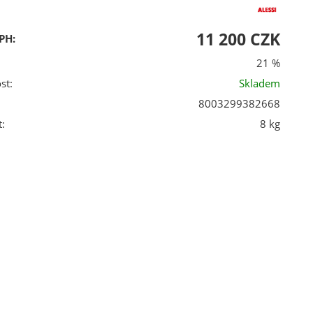
11 200 CZK
PH:
21 %
st:
Skladem
8003299382668
:
8 kg