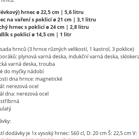
 hrnců:
lévkový) hrnec ø 22,5 cm | 5,6 litru
ec na vaření s poklicí ø 21 cm | 3,1 litru
chý hrnec s poklicí ø 24 cm | 2,8 litru
lík s poklicí ø 14,5 cm | 1 litr
sada hrnců (3 hrnce různých velikostí, 1 kastrol, 3 poklice)
poráků: plynová varná deska, indukční varná deska, skloke
ická varná deska, trouba
é do myčky nádobí
osti dna hrnce: magnetické
ál: nerezová ocel
ál dna: nerezová ocel
 stříbrná
ulatý
ávky:
tí dodávky je 1x vysoký hrnec: 560 cl, D: 20 cm Š: 22,5 cm V: