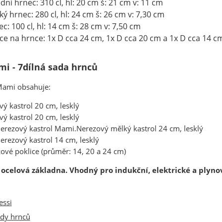
dní hrnec: 310 cl, hl: 20 cm š: 21 cm v: 11 cm
ký hrnec: 280 cl, hl: 24 cm š: 26 cm v: 7,30 cm
c: 100 cl, hl: 14 cm š: 28 cm v: 7,50 cm
ice na hrnce: 1x D cca 24 cm, 1x D cca 20 cm a 1x D cca 14 c
mi - 7dílná sada hrnců
Mami obsahuje:
ý kastrol 20 cm, lesklý
ý kastrol 20 cm, lesklý
erezový kastrol Mami.Nerezový mělký kastrol 24 cm, lesklý
erezový kastrol 14 cm, lesklý
ové poklice (průměr: 14, 20 a 24 cm)
ocelová základna. Vhodný pro indukční, elektrické a plyno
essi
dy hrnců