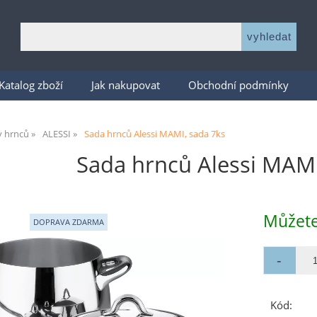
Katalog zboží
Jak nakupovat
Obchodní podmínky
y hrnců
ALESSI
Sada hrnců Alessi MAMI, sada 7ks
Sada hrnců Alessi MAMI
Můžete
Kód: