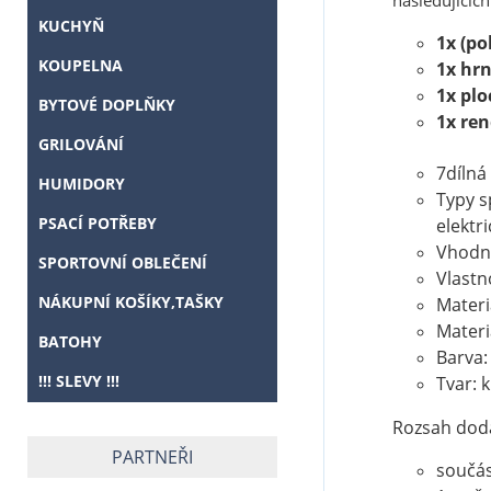
následujících
KUCHYŇ
1x (po
KOUPELNA
1x hrn
1x plo
BYTOVÉ DOPLŇKY
1x rend
GRILOVÁNÍ
7dílná 
HUMIDORY
Typy s
PSACÍ POTŘEBY
elektr
Vhodn
SPORTOVNÍ OBLEČENÍ
Vlastn
NÁKUPNÍ KOŠÍKY,TAŠKY
Materi
Materi
BATOHY
Barva:
!!! SLEVY !!!
Tvar: k
Rozsah dod
PARTNEŘI
součás