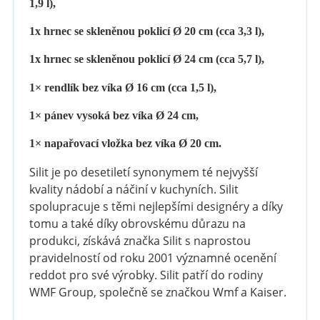
1,9 l),
1x hrnec
se skleněnou poklicí
Ø 20 cm (cca 3,3 l),
1x hrnec
se skleněnou poklicí
Ø 24 cm (cca 5,7 l),
1× rendlík bez víka Ø 16 cm (cca 1,5 l),
1× pánev vysoká bez víka Ø 24 cm,
1× napařovací vložka bez víka Ø 20 cm.
Silit je po desetiletí synonymem té nejvyšší
kvality nádobí a náčiní v kuchyních. Silit
spolupracuje s těmi nejlepšími designéry a díky
tomu a také díky obrovskému důrazu na
produkci, získává značka Silit s naprostou
pravidelností od roku 2001 významné ocenění
reddot pro své výrobky. Silit patří do rodiny
WMF Group, společně se značkou Wmf a Kaiser.