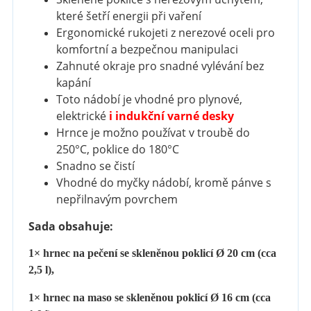
které šetří energii při vaření
Ergonomické rukojeti z nerezové oceli pro
komfortní a bezpečnou manipulaci
Zahnuté okraje pro snadné vylévání bez
kapání
Toto nádobí je vhodné pro plynové,
elektrické
i indukční varné desky
Hrnce je možno používat v troubě do
250°C, poklice do 180°C
Snadno se čistí
Vhodné do myčky nádobí, kromě pánve s
nepřilnavým povrchem
Sada obsahuje:
1× hrnec na pečení
se skleněnou poklicí
Ø 20 cm (cca
2,5 l),
1× hrnec na maso s
e skleněnou poklicí
Ø 16 cm (cca