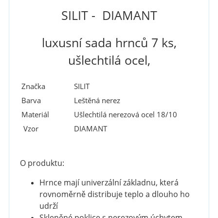
SILIT - DIAMANT
luxusní sada hrnců 7 ks,
u
šlechtilá ocel,
Značka
SILIT
Barva
Leštěná nerez
Materiál
Ušlechtilá nerezová ocel 18/10
Vzor
DIAMANT
O produktu:
Hrnce mají univerzální základnu, která
rovnoměrně distribuje teplo a dlouho ho
udrží
Skleněné poklice s nerezovým úchytem,