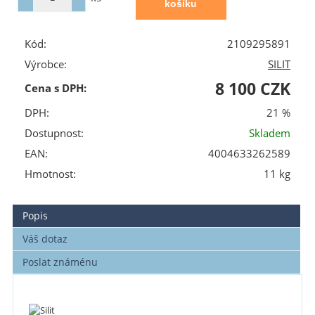
Kód:
2109295891
Výrobce:
SILIT
8 100 CZK
Cena s DPH:
DPH:
21 %
Dostupnost:
Skladem
EAN:
4004633262589
Hmotnost:
11 kg
Popis
Váš dotaz
Poslat známénu