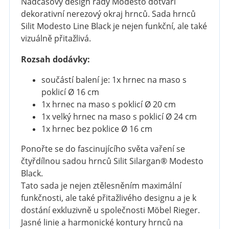
Nadčasový design řady Modesto dotváří
dekorativní nerezový okraj hrnců. Sada hrnců
Silit Modesto Line Black je nejen funkční, ale také
vizuálně přitažlivá.
Rozsah dodávky:
součástí balení je: 1x hrnec na maso s
poklicí Ø 16 cm
1x hrnec na maso s poklicí Ø 20 cm
1x velký hrnec na maso s poklicí Ø 24 cm
1x hrnec bez poklice Ø 16 cm
Ponořte se do fascinujícího světa vaření se
čtyřdílnou sadou hrnců Silit Silargan® Modesto
Black.
Tato sada je nejen ztělesněním maximální
funkčnosti, ale také přitažlivého designu a je k
dostání exkluzivně u společnosti Möbel Rieger.
Jasné linie a harmonické kontury hrnců na