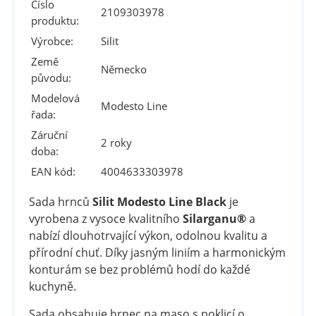
Číslo
2109303978
produktu:
Výrobce:
Silit
Země
Německo
původu:
Modelová
Modesto Line
řada:
Záruční
2 roky
doba:
EAN kód:
4004633303978
Sada hrnců
Silit Modesto Line Black
je
vyrobena z vysoce kvalitního
Silarganu®
a
nabízí dlouhotrvající výkon, odolnou kvalitu a
přírodní chuť. Díky jasným liniím a harmonickým
konturám se bez problémů hodí do každé
kuchyně.
Sada obsahuje hrnec na maso s poklicí o