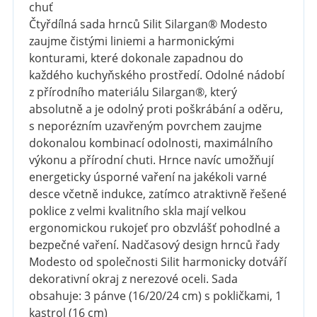
chuť
Čtyřdílná sada hrnců Silit Silargan® Modesto
zaujme čistými liniemi a harmonickými
konturami, které dokonale zapadnou do
každého kuchyňského prostředí. Odolné nádobí
z přírodního materiálu Silargan®, který
absolutně a je odolný proti poškrábání a oděru,
s neporézním uzavřeným povrchem zaujme
dokonalou kombinací odolnosti, maximálního
výkonu a přírodní chuti. Hrnce navíc umožňují
energeticky úsporné vaření na jakékoli varné
desce včetně indukce, zatímco atraktivně řešené
poklice z velmi kvalitního skla mají velkou
ergonomickou rukojeť pro obzvlášť pohodlné a
bezpečné vaření. Nadčasový design hrnců řady
Modesto od společnosti Silit harmonicky dotváří
dekorativní okraj z nerezové oceli. Sada
obsahuje: 3 pánve (16/20/24 cm) s pokličkami, 1
kastrol (16 cm)