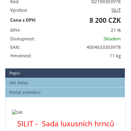
Kód:
SI2109303978
Výrobce:
SILIT
8 200 CZK
Cena s DPH:
DPH:
21 %
Dostupnost:
Skladem
EAN:
4004633303978
Hmotnost:
11 kg
Popis
Váš dotaz
Poslat známénu
SILIT - Sada luxusních hrnců