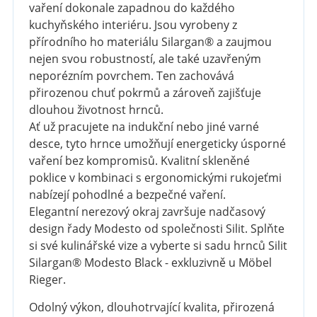
vaření dokonale zapadnou do každého
kuchyňského interiéru. Jsou vyrobeny z
přírodního ho materiálu Silargan® a zaujmou
nejen svou robustností, ale také uzavřeným
neporézním povrchem. Ten zachovává
přirozenou chuť pokrmů a zároveň zajišťuje
dlouhou životnost hrnců.
Ať už pracujete na indukční nebo jiné varné
desce, tyto hrnce umožňují energeticky úsporné
vaření bez kompromisů. Kvalitní skleněné
poklice v kombinaci s ergonomickými rukojeťmi
nabízejí pohodlné a bezpečné vaření.
Elegantní nerezový okraj završuje nadčasový
design řady Modesto od společnosti Silit. Splňte
si své kulinářské vize a vyberte si sadu hrnců Silit
Silargan® Modesto Black - exkluzivně u Möbel
Rieger.
Odolný výkon, dlouhotrvající kvalita, přirozená