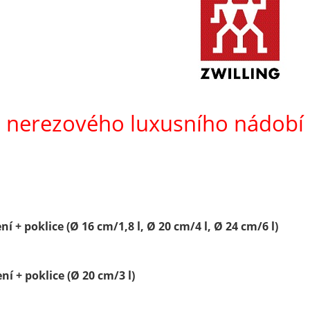
 nerezového luxusního nádobí
í + poklice (Ø 16 cm/1,8 l, Ø 20 cm/4 l, Ø 24 cm/6 l)
ní + poklice (Ø 20 cm/3 l)