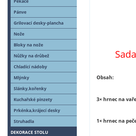
Pekáče
Pánve
Grilovací desky-plancha
Nože
Bloky na nože
Sada
Nůžky na drůbež
Chladící nádoby
Obsah:
Mlýnky
Slánky,kořenky
3× hrnec na vařen
Kuchařské pinzety
Prkénka,krájecí desky
1× hrnec na peče
Struhadla
DEKORACE STOLU