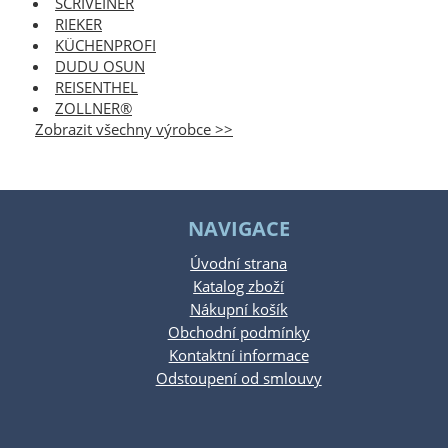
SCRIVEINER
RIEKER
KÜCHENPROFI
DUDU OSUN
REISENTHEL
ZOLLNER®
Zobrazit všechny výrobce >>
NAVIGACE
Úvodní strana
Katalog zboží
Nákupní košík
Obchodní podmínky
Kontaktní informace
Odstoupení od smlouvy