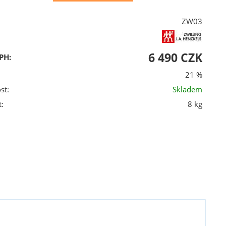
ZW03
6 490 CZK
PH:
21 %
st:
Skladem
:
8 kg