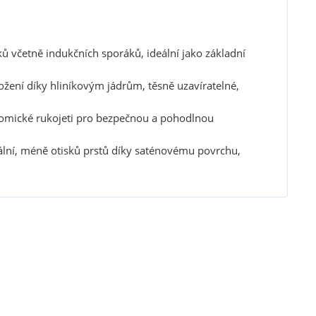
 včetně indukčních sporáků, ideální jako základní
ožení díky hliníkovým jádrům, těsně uzavíratelné,
onomické rukojeti pro bezpečnou a pohodlnou
rální, méně otisků prstů díky saténovému povrchu,