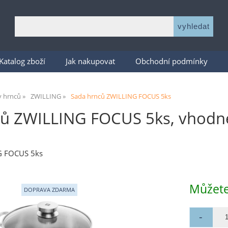
Katalog zboží
Jak nakupovat
Obchodní podmínky
y hrnců
ZWILLING
Sada hrnců ZWILLING FOCUS 5ks
ů ZWILLING FOCUS 5ks, vhodné 
G FOCUS 5ks
Můžete