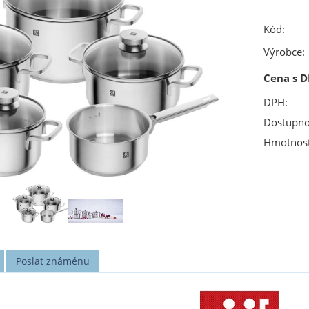
Kód:
Výrobce:
Cena s D
DPH:
Dostupno
Hmotnost
Poslat známénu