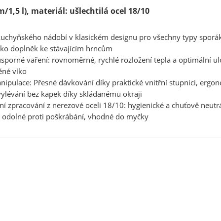
/1,5 l), materiál: ušlechtilá ocel 18/10
kuchyňského nádobí v klasickém designu pro všechny typy sporáků
ako doplněk ke stávajícím hrncům
úsporné vaření: rovnoměrné, rychlé rozložení tepla a optimální ul
ěné víko
ipulace: Přesné dávkování díky praktické vnitřní stupnici, erg
vylévání bez kapek díky skládanému okraji
tní zpracování z nerezové oceli 18/10: hygienické a chuťově neut
 odolné proti poškrábání, vhodné do myčky