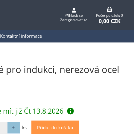
Přihlásit se
Počet položek: 0
0,00 CZK
Zaregistrovat se
Kontaktní informace
pro indukci, nerezová ocel
 mít již
Čt 13.8.2026
ks