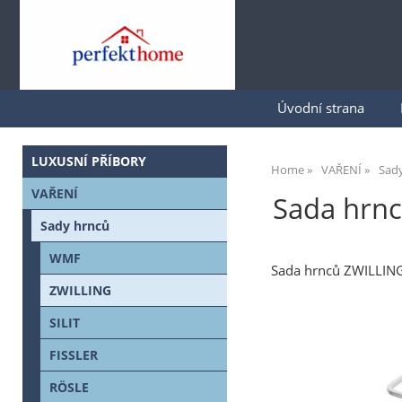
Úvodní strana
LUXUSNÍ PŘÍBORY
Home
VAŘENÍ
Sad
VAŘENÍ
Sada hrnc
Sady hrnců
WMF
Sada hrnců ZWILLIN
ZWILLING
SILIT
FISSLER
RÖSLE