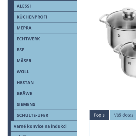
ALESSI
KÜCHENPROFI
MEPRA
ECHTWERK
BSF
MÄSER
WOLL
HESTAN
GRÄWE
SIEMENS
Popis
Váš dotaz
SCHULTE-UFER
Varné konvice na indukci