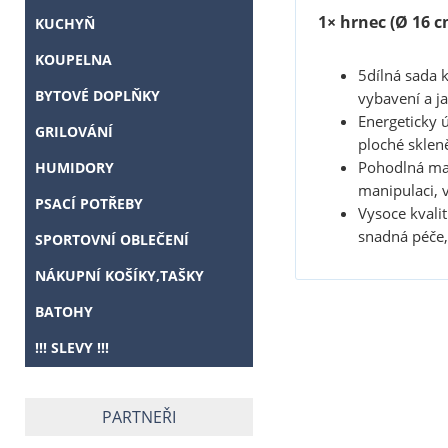
1× hrnec (Ø 16 cm
KUCHYŇ
KOUPELNA
5dílná sada 
BYTOVÉ DOPLŇKY
vybavení a j
Energeticky 
GRILOVÁNÍ
ploché sklen
Pohodlná man
HUMIDORY
manipulaci, 
PSACÍ POTŘEBY
Vysoce kvali
snadná péče,
SPORTOVNÍ OBLEČENÍ
NÁKUPNÍ KOŠÍKY,TAŠKY
BATOHY
!!! SLEVY !!!
PARTNEŘI