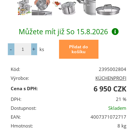
Můžete mít již
So 15.8.2026
ks
Kód:
2395002804
Výrobce:
KÜCHENPROFI
6 950 CZK
Cena s DPH:
DPH:
21 %
Dostupnost:
Skladem
EAN:
4007371072717
Hmotnost:
8 kg