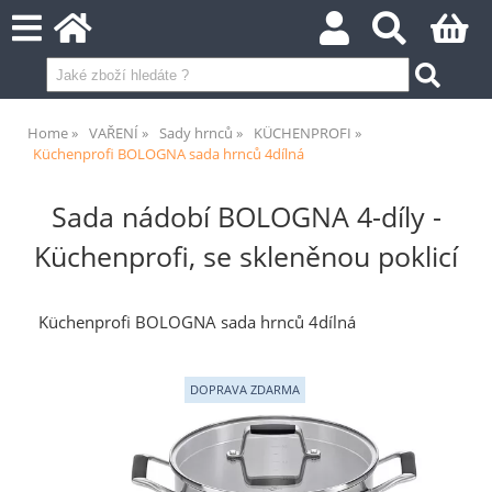
Home
VAŘENÍ
Sady hrnců
KÜCHENPROFI
Küchenprofi BOLOGNA sada hrnců 4dílná
Sada nádobí BOLOGNA 4-díly -
Küchenprofi, se skleněnou poklicí
Küchenprofi BOLOGNA sada hrnců 4dílná