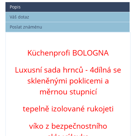
Popis
Váš dotaz
Poslat známénu
Küchenprofi BOLOGNA
Luxusní sada hrnců - 4dílná se
skleněnými poklicemi a
měrnou stupnicí
tepelně izolované rukojeti
víko z bezpečnostního