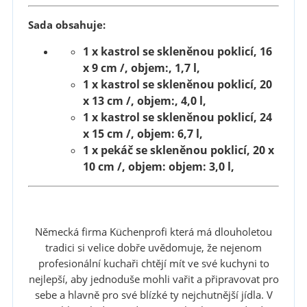
Sada obsahuje:
1 x kastrol se skleněnou poklicí, 16
x 9 cm /, objem:, 1,7 l,
1 x kastrol se skleněnou poklicí, 20
x 13 cm /, objem:, 4,0 l,
1 x kastrol se skleněnou poklicí, 24
x 15 cm /, objem: 6,7 l,
1 x pekáč se skleněnou poklicí, 20 x
10 cm /, objem: objem: 3,0 l,
Německá firma Küchenprofi která má dlouholetou
tradici si velice dobře uvědomuje, že nejenom
profesionální kuchaři chtějí mít ve své kuchyni to
nejlepší, aby jednoduše mohli vařit a připravovat pro
sebe a hlavně pro své blízké ty nejchutnější jídla. V