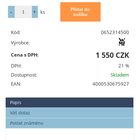
ks
Kód:
0652314500
Výrobce:
1 550 CZK
Cena s DPH:
DPH:
21 %
Dostupnost:
Skladem
EAN:
4000530675927
Popis
Váš dotaz
Poslat známénu