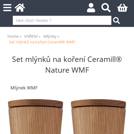
Home
VAŘENÍ
Mlýnky
Set mlýnků na koření Ceramill® WMF
Set mlýnků na koření Ceramill®
Nature WMF
Mlýnek WMF