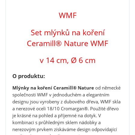
WMF
Set mlýnků na koření
Ceramill® Nature WMF
v 14 cm, Ø 6 cm
O produktu:
Mlýnky na koření Ceramill® Nature
od německé
společnosti WMF v jednoduchém a elegantním
designu jsou vyrobeny z dubového dřeva, WMF skla
a nerezové oceli 18/10 Cromargan®. Použité dřevo
je krásné na pohled a příjemné na dotyk. V
kombinaci s průhledným sklem nádobky a
nerezovým prvkem získáváme design odpovídající