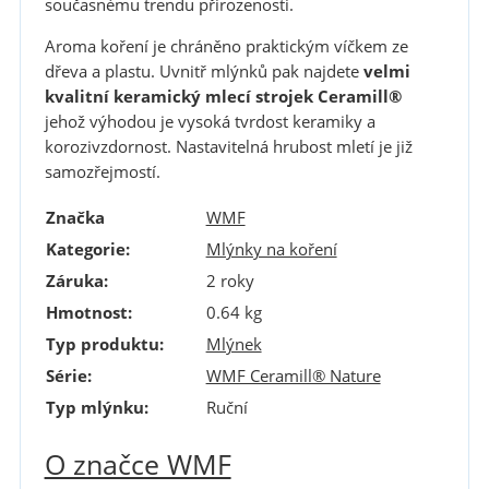
současnému trendu přirozenosti.
Aroma koření je chráněno praktickým víčkem ze
dřeva a plastu. Uvnitř mlýnků pak najdete
velmi
kvalitní keramický mlecí strojek Ceramill®
jehož výhodou je vysoká tvrdost keramiky a
korozivzdornost. Nastavitelná hrubost mletí je již
samozřejmostí.
Značka
WMF
Kategorie
:
Mlýnky na koření
Záruka
:
2 roky
Hmotnost
:
0.64 kg
Typ produktu
:
Mlýnek
Série
:
WMF Ceramill® Nature
Typ mlýnku
:
Ruční
O značce WMF