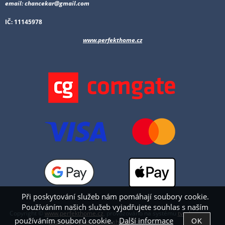
email: chancekar@gmail.com
IČ: 11145978
www.perfekthome.cz
Při poskytování služeb nám pomáhají soubory cookie.
Používáním našich služeb vyjadřujete souhlas s naším
Copyright ©
www.perfekthome.cz
,
provozováno na systému
tvorba
používáním souborů cookie.
Další informace
e-shopu
a
pronájem e-shopu
Shop5.cz