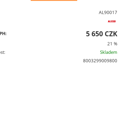
AL90017
5 650 CZK
PH:
21 %
st:
Skladem
8003299009800