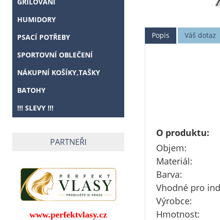
GRILOVÁNÍ
HUMIDORY
Popis
Váš dotaz
PSACÍ POTŘEBY
SPORTOVNÍ OBLEČENÍ
NÁKUPNÍ KOŠÍKY,TAŠKY
BATOHY
!!! SLEVY !!!
O produktu:
PARTNEŘI
Obje
Materiá
Barva
Vhodné pro i
Výrobc
Hmotno
www.perfektvlasy.cz