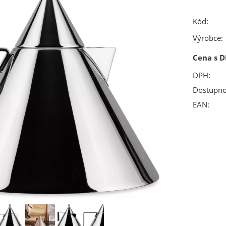
Kód:
Výrobce:
Cena s D
DPH:
Dostupno
EAN: