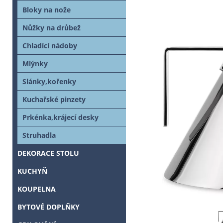
Bloky na nože
Nůžky na drůbež
Chladící nádoby
Mlýnky
Slánky,kořenky
Kuchařské pinzety
Prkénka,krájecí desky
Struhadla
DEKORACE STOLU
KUCHYŇ
KOUPELNA
BYTOVÉ DOPLŇKY