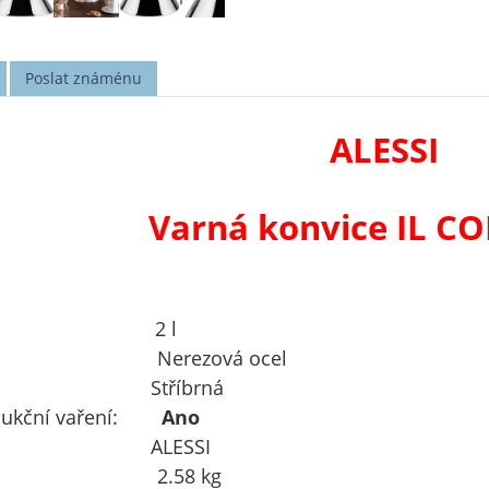
Poslat známénu
ALESSI
Varná konvice IL CO
m: 2 l
l: Nerezová ocel
: Stříbrná
ndukční vaření:
Ano
e: ALESSI
st: 2.58 kg