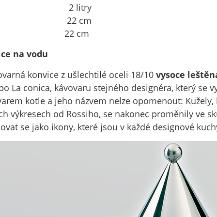
: 2 litry
r: 22 cm
a: 22 cm
ice na vodu
ovarná konvice z ušlechtilé oceli 18/10
vysoce leštěn
o La conica, kávovaru stejného designéra, který se v
tvarem kotle a jeho názvem nelze opomenout: Kužely,
ch výkresech od Rossiho, se nakonec proměnily ve skut
ovat se jako ikony, které jsou v každé designové kuc