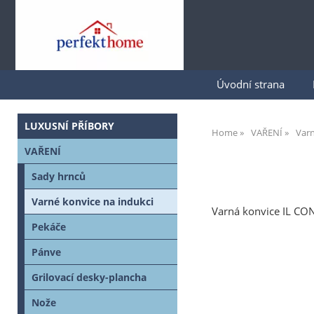
Úvodní strana
LUXUSNÍ PŘÍBORY
Home
VAŘENÍ
Varn
VAŘENÍ
Sady hrnců
Varné konvice na indukci
Varná konvice IL CON
Pekáče
Pánve
Grilovací desky-plancha
Nože