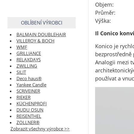
Objem
Průmě
Výšk
OBLÍBENÍ VÝROBCI
Il Conico konv
BALMAIN DOUBLEHAIR
VILLEROY & BOCH
Konico je rychl
WMF
GRILLIANCE
bezprostředně p
RELAXDAYS
Analogii mezi 
ZWILLING
architektonický
SILIT
používat a vnuc
Deco haus®
Yankee Candle
SCRIVEINER
RIEKER
KÜCHENPROFI
DUDU OSUN
REISENTHEL
ZOLLNER®
Zobrazit všechny výrobce >>